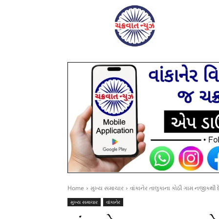
Home
મુખ્ય સમાચાર
વાંકાનેર તાલુકાના કોઠી ગામ નજીકથી દ
મુખ્ય સમાચાર
વાંકાનેર