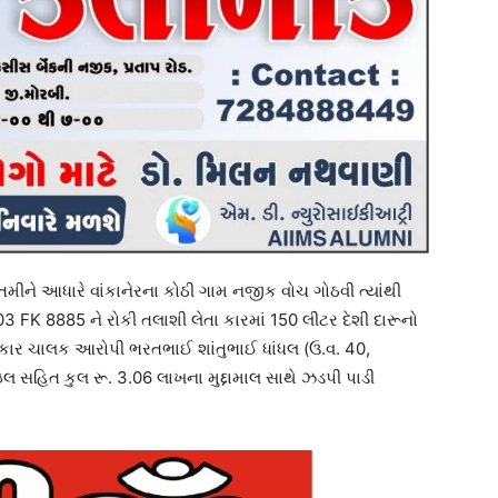
ાતમીને આધારે વાંકાનેરના કોઠી ગામ નજીક વોચ ગોઠવી ત્યાંથી
3 FK 8885 ને રોકી તલાશી લેતા કારમાં 150 લીટર દેશી દારૂનો
 કાર ચાલક આરોપી ભરતભાઈ શાંતુભાઈ ધાંધલ (ઉ.વ. 40,
ાઇલ સહિત કુલ રૂ. 3.06 લાખના મુદ્દામાલ સાથે ઝડપી પાડી