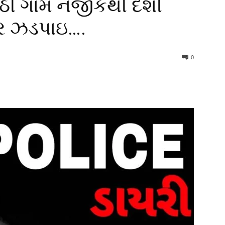
કોઠી ગામ નજીકથી દેશી
ાર ઝડપાઇ….
0