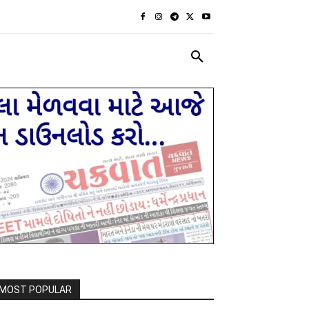
રાજકીય
દેશ દુનિયા
MORE
MOST POPULAR