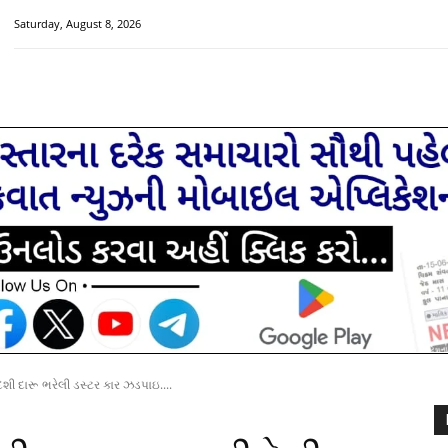
Saturday, August 8, 2026
HOME
મુખ્ય સમાચાર
ચક્રવાત વિશેષ
સૌરાષ્ટ્ર-ગુજરાત
ેશી દારૂ ભરેલી ડસ્ટર કાર ઝડપાઇ....