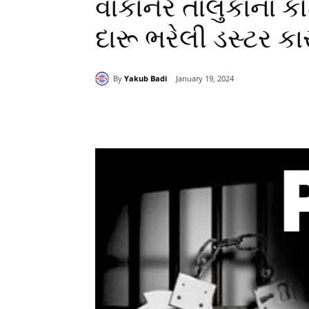
વાંકાનેર તાલુકાના 
દારૂ ભરેલી ડસ્ટર ક
By
Yakub Badi
January 19, 2024
Share