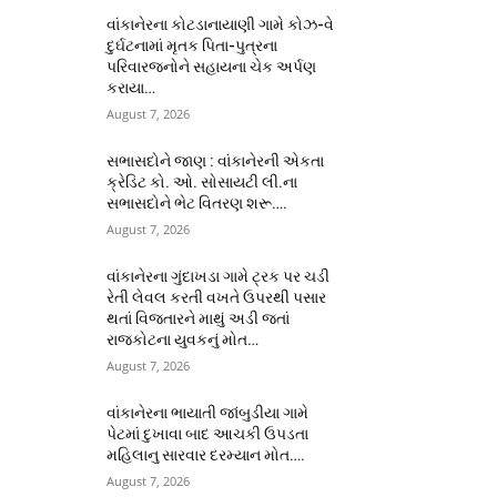
વાંકાનેરના કોટડાનાયાણી ગામે કોઝ-વે
દુર્ઘટનામાં મૃતક પિતા-પુત્રના
પરિવારજનોને સહાયના ચેક અર્પણ
કરાયા…
August 7, 2026
સભાસદોને જાણ : વાંકાનેરની એકતા
ક્રેડિટ કો. ઓ. સોસાયટી લી.ના
સભાસદોને ભેટ વિતરણ શરૂ….
August 7, 2026
વાંકાનેરના ગુંદાખડા ગામે ટ્રક પર ચડી
રેતી લેવલ કરતી વખતે ઉપરથી પસાર
થતાં વિજતારને માથું અડી જતાં
રાજકોટના યુવકનું મોત…
August 7, 2026
વાંકાનેરના ભાયાતી જાંબુડીયા ગામે
પેટમાં દુખાવા બાદ આચકી ઉપડતા
મહિલાનુ સારવાર દરમ્યાન મોત….
August 7, 2026