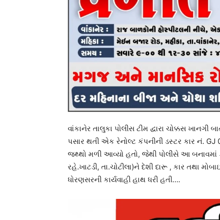
વાંકાનેર તાલુકા પોલીસ ટીમ દ્વારા ચોક્કસ ખાનગી બ
પસાર થતી એક રેનોલ્ટ કંપનીની ડસ્ટર કાર નં. GJ 0
જથ્થો મળી આવ્યો હતો, જેથી પોલીસે આ બનાવમાં
રહે.ખાટડી, તા.ચોટીલા)ને દેશી દારૂ , કાર તથા મોબ
ધોરણસરની કાર્યવાહી હાથ ધરી હતી….