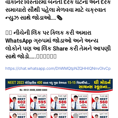
વાંકાનેર વિસ્તારમાં બનતી દરેક ઘટના અને દરેક
સમાચારો સૌથી પહેલા મેળવવા માટે ચક્રવાત
ન્યુઝ સાથે જોડાઓ….🗞️
👉🏻 નીચેની લિંક પર ક્લિક કરી અમારા
WhatsApp ગ્રુપમાં જોડાઓ અને અન્ય
લોકોને પણ આ લિંક Share કરી તેમને આપણી
સાથે જોડો…..👇🏻👇🏻👇🏻
https://chat.whatsapp.com/DhWMQtpNZQHHlQNnvOIvCp