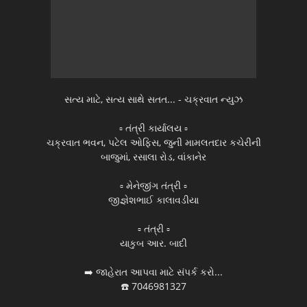
સત્ય માટે, સત્ય સાથે સતત... - ચક્રવાત ન્યુઝ
▫️ તંત્રી કાર્યાલય ▫️
ચક્રવાત ભવન, પટેલ ઓફિસ, જુની મામલતદાર કચેરીની
બાજુમાં, રસાલા રોડ, વાંકાનેર
▫️ મેનેજીંગ તંત્રી ▫️
જીજ્ઞેશભાઈ કાલાવડીયા
▫️ તંત્રી ▫️
યાકુબ આર. બાદી
➡️ જાહેરાત આપવા માટે સંપર્ક કરો...
☎️ 7046981327