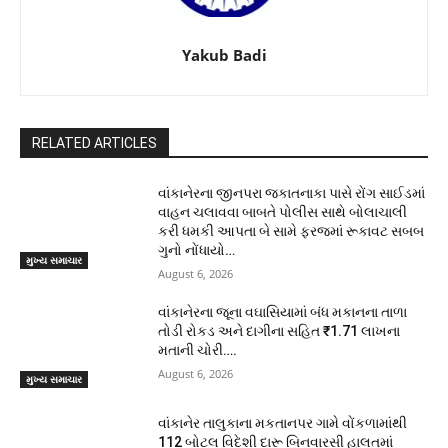
Yakub Badi
RELATED ARTICLES
વાંકાનેરના જીનપરા જકાતનાકા પાસે રોંગ સાઈડમાં
વાહન ચલાવવા બાબતે પોલીસ સાથે બોલાચાલી
કરી ધમકી આપતા બે સામે ફરજમાં રૂકાવટ સબબ
ગુનો નોંધાયો…
મુખ્ય સમાચાર
August 6, 2026
વાંકાનેરના જૂના વઘાસિયામાં બંધ મકાનના તાળા
તોડી રોકડ અને દાગીના સહિત ₹1.71 લાખના
મતાની ચોરી….
August 6, 2026
મુખ્ય સમાચાર
વાંકાનેર તાલુકાના મકતાનપર ગામે વોંકળામાંથી
112 બોટલ વિદેશી દારૂ બિનવારસી હાલતમાં