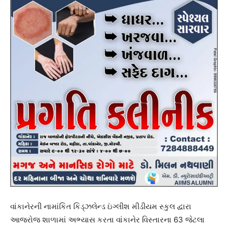
વાંકાનેરની નામાંકિત કિડ્ઝલેન્ડ ઇંગ્લીશ મીડીયમ સ્કુલ દ્વારા
આજરોજ શાળામાં અભ્યાસ કરતા વાંકાનેર વિસ્તારના 63 જેટલા