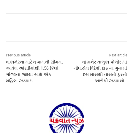
Previous article
Next article
વાંકાનેરના માટેલ ગામની સીમમાં
વાંકાનેર તાલુકા પોલીસમાં
આવેલ ઓરડીમાંથી 1.56 કિલો
નોંધાયેલ વિદેશી દારૂના ગુનામાં
ગાંજાના જથ્થા સાથે એક
દસ માસથી નાસતો ફરતો
મહિલા ઝડપાઇ….
આરોપી ઝડપાયો…