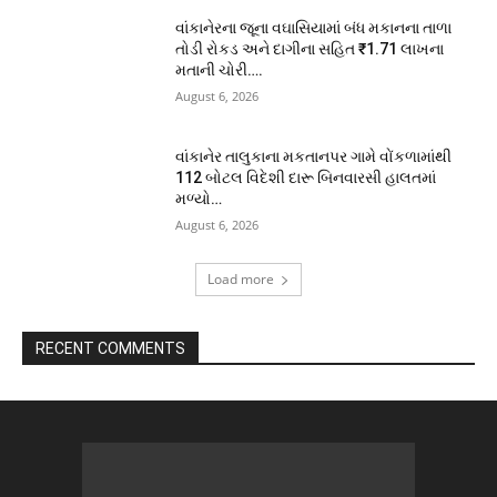
વાંકાનેરના જૂના વઘાસિયામાં બંધ મકાનના તાળા
તોડી રોકડ અને દાગીના સહિત ₹1.71 લાખના
મતાની ચોરી….
August 6, 2026
વાંકાનેર તાલુકાના મકતાનપર ગામે વોંકળામાંથી
112 બોટલ વિદેશી દારૂ બિનવારસી હાલતમાં
મળ્યો…
August 6, 2026
Load more
RECENT COMMENTS