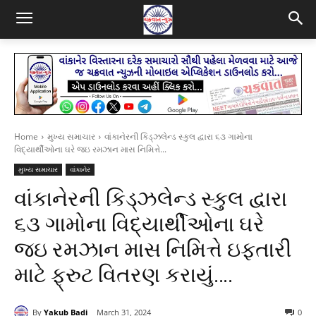
Home
મુખ્ય સમાચાર
વાંકાનેરની કિડ્ઝલેન્ડ સ્કુલ દ્વારા ૬૩ ગામોના
વિદ્યાર્થીઓના ઘરે જઇ રમઝાન માસ નિમિત્તે...
મુખ્ય સમાચાર
વાંકાનેર
વાંકાનેરની કિડ્ઝલેન્ડ સ્કુલ દ્વારા
૬૩ ગામોના વિદ્યાર્થીઓના ઘરે
જઇ રમઝાન માસ નિમિત્તે ઇફતારી
માટે ફ્રુટ વિતરણ કરાયું….
By
Yakub Badi
March 31, 2024
0