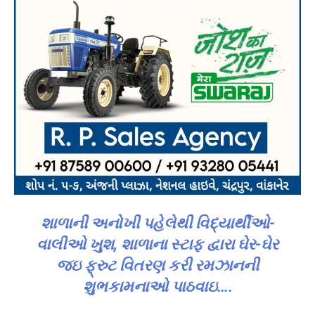
શાળાની અનોખી પહેલેથી વિદ્યાર્થીઓ-
વાલીઓ ખુશ, શાળાના સ્ટાફ દ્વારા ઘેર-ઘેર
જઇ ફ્રુટ વિતરણ કરી રમઝાનની
શુભકામનાઓ પાઠવાઇ….