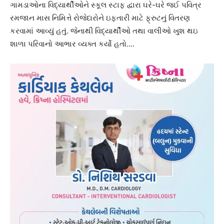
ગામડાઓના વિદ્યાર્થીઓને સ્કૂલ સ્ટાફ દ્વારા ઘરે-ઘરે જઈ પવિત્ર
રમજાન માસ નિમિત્તે રોજેદારોને ઇફતારી માટે ફ્રુટનું વિતરણ
કરવામાં આવ્યું હતું. જેનાથી વિદ્યાર્થીઓ તથા વાલીઓ ખુશ થઇ
શાળા પરિવાનો આભાર વ્યક્ત કર્યો હતો….