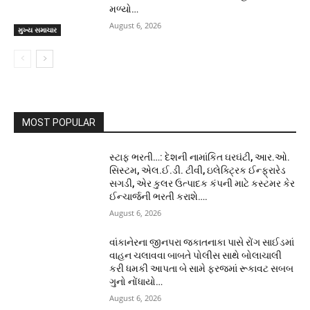
મળ્યો…
August 6, 2026
મુખ્ય સમાચાર
MOST POPULAR
સ્ટાફ ભરતી…: દેશની નામાંકિત ઘરઘંટી, આર.ઓ.
સિસ્ટમ, એલ.ઈ.ડી. ટીવી, ઇલેક્ટ્રિક ઈન્ફ્રારેડ
સગડી, એર કુલર ઉત્પાદક કંપની માટે કસ્ટમર કેર
ઈન્ચાર્જની ભરતી કરાશે….
August 6, 2026
વાંકાનેરના જીનપરા જકાતનાકા પાસે રોંગ સાઈડમાં
વાહન ચલાવવા બાબતે પોલીસ સાથે બોલાચાલી
કરી ધમકી આપતા બે સામે ફરજમાં રૂકાવટ સબબ
ગુનો નોંધાયો…
August 6, 2026