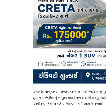
વાંકાનેર તાલુકાના જાલસીકા ગામ પાસે આવેલા સુપ્
યુવાન પરિણીતાનું નજીકમાંથી પસાર થતી મચ્છુ નદી
આવી છે, જેના પગલે પરિવારમાં ભારે આક્રંદ છવાઈ