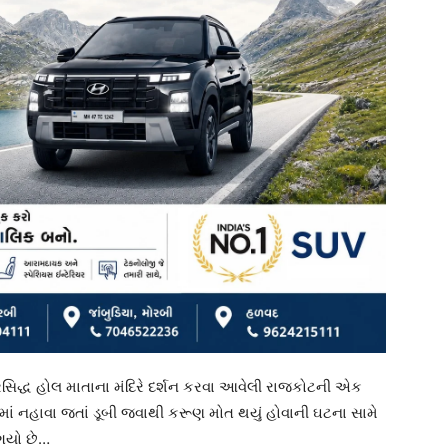
રસિદ્ધ હોલ માતાના મંદિરે દર્શન કરવા આવેલી રાજકોટની એક
માં નહાવા જતાં ડૂબી જવાથી કરૂણ મોત થયું હોવાની ઘટના સામે
 ગયો છે…