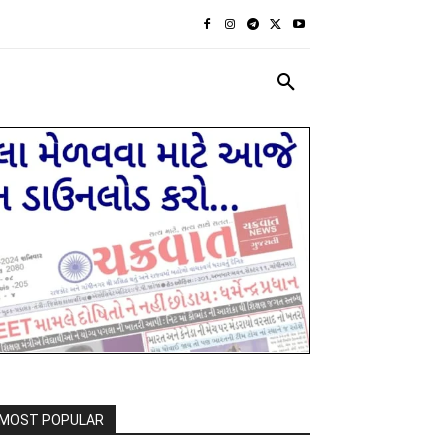
રાજકીય
દેશ દુનિયા
MORE
MOST POPULAR