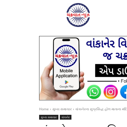
Home
મુખ્ય સમાચાર
વાંકાનેરના સુપ્રસિદ્ધ હોલ માતાના મંદિ
મુખ્ય સમાચાર
વાંકાનેર