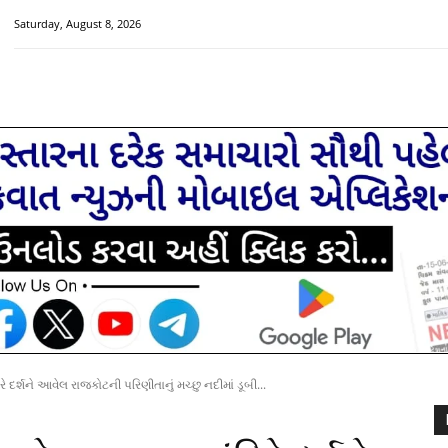
Saturday, August 8, 2026
HOME
મુખ્ય સમાચાર
ચક્રવાત વિશેષ
સૌરાષ્ટ્ર-ગુજરાત
રે દર્શને આવેલ રાજકોટની પરિણીતાનું મચ્છુ નદીમાં ડૂબી...