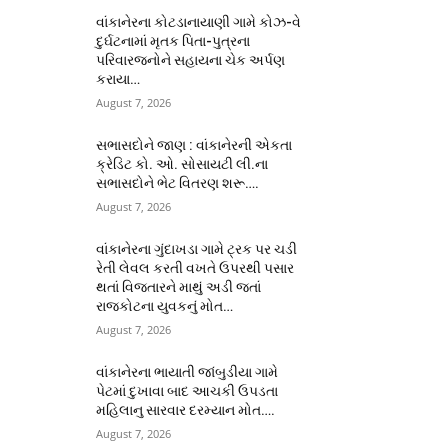
વાંકાનેરના કોટડાનાયાણી ગામે કોઝ-વે
દુર્ઘટનામાં મૃતક પિતા-પુત્રના
પરિવારજનોને સહાયના ચેક અર્પણ
કરાયા…
August 7, 2026
સભાસદોને જાણ : વાંકાનેરની એકતા
ક્રેડિટ કો. ઓ. સોસાયટી લી.ના
સભાસદોને ભેટ વિતરણ શરૂ….
August 7, 2026
વાંકાનેરના ગુંદાખડા ગામે ટ્રક પર ચડી
રેતી લેવલ કરતી વખતે ઉપરથી પસાર
થતાં વિજતારને માથું અડી જતાં
રાજકોટના યુવકનું મોત…
August 7, 2026
વાંકાનેરના ભાયાતી જાંબુડીયા ગામે
પેટમાં દુખાવા બાદ આચકી ઉપડતા
મહિલાનુ સારવાર દરમ્યાન મોત….
August 7, 2026