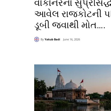
વાંકાનેરના સુપ્રસિદ્
આવેલ રાજકોટની પરિણ
ડૂબી જવાથી મોત….
By
Yakub Badi
June 16, 2026
Share