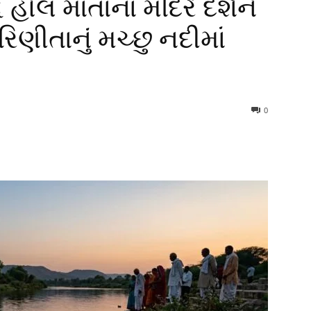
ધ હોલ માતાના મંદિરે દર્શને
ીતાનું મચ્છુ નદીમાં
0