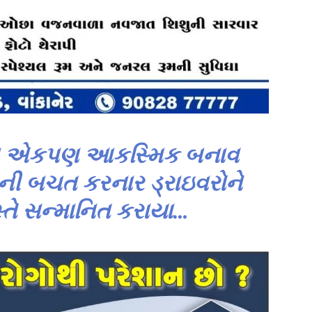
યાન એકપણ આકસ્મિક બનાવ
ી બચત કરનાર ડ્રાઇવરોને
્તે સન્માનિત કરાયા…