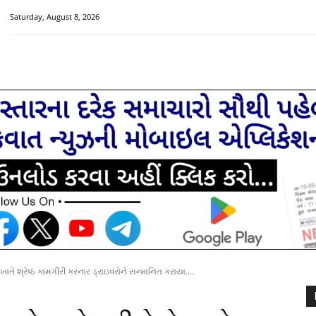
Saturday, August 8, 2026
HOME
મુખ્ય સમાચાર
ચક્રવાત વિશેષ
સૌરાષ્ટ્ર-ગુજરાત
ો ખાતે શ્રેષ્ઠ કામગીરી કરનાર ડ્રાઇવરોને સન્માનિત કરાયા....