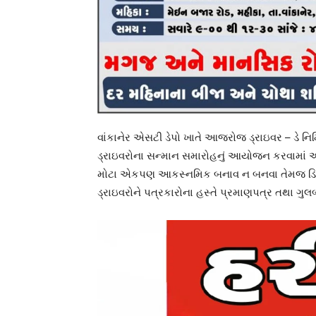
વાંકાનેર એસટી ડેપો ખાતે આજરોજ ડ્રાઇવર – ડે નિમિત
ડ્રાઇવરોના સન્માન સમારોહનું આયોજન કરવામાં આવ્
મોટા એકપણ આકસ્નમિક બનાવ ન બનવા તેમજ ડિઝલ(
ડ્રાઇવરોને પત્રકારોના હસ્તે પ્રમાણપત્ર તથા ગ