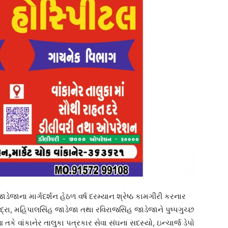
ડેજાના માર્ગદર્શન હેઠળ વર્ષ દરમ્યાન શ્રેષ્ઠ કામગીરી કરનાર
્રા, મહિપાલસિંહ જાડેજા તથા રવિરાજસિંહ જાડેજાને પુષ્પગુચ્છ
 વાંકાનેર તાલુકા પત્રકાર સેવા સંઘના સદસ્યો, ઇન્ચાર્જ ડેપો