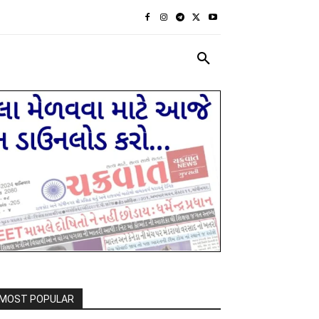
રાજકીય
દેશ દુનિયા
MORE
MOST POPULAR