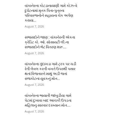
વાંકાનેરના કોટડાનાયાણી ગામે કોઝ-વે
દુર્ઘટનામાં મૃતક પિતા-પુત્રના
પરિવારજનોને સહાયના ચેક અર્પણ
કરાયા…
August 7, 2026
સભાસદોને જાણ : વાંકાનેરની એકતા
ક્રેડિટ કો. ઓ. સોસાયટી લી.ના
સભાસદોને ભેટ વિતરણ શરૂ….
August 7, 2026
વાંકાનેરના ગુંદાખડા ગામે ટ્રક પર ચડી
રેતી લેવલ કરતી વખતે ઉપરથી પસાર
થતાં વિજતારને માથું અડી જતાં
રાજકોટના યુવકનું મોત…
August 7, 2026
વાંકાનેરના ભાયાતી જાંબુડીયા ગામે
પેટમાં દુખાવા બાદ આચકી ઉપડતા
મહિલાનુ સારવાર દરમ્યાન મોત….
August 7, 2026