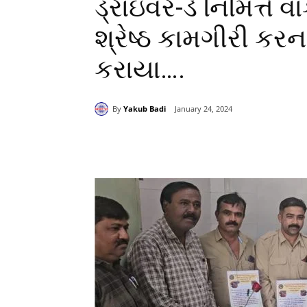
ડ્રાઇવર-ડે નિમિત્તે 
શ્રેષ્ઠ કામગીરી કરન
કરાયા….
By
Yakub Badi
January 24, 2024
Share