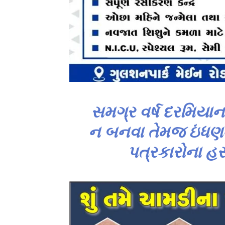
સમગ્ર વર્ષ દરમિ
ન બનવા તેમજ ઇંધણન
પત્રકારોના હસ