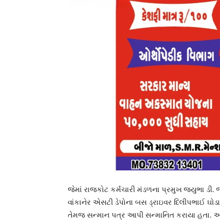
જેમાં રાજકોટ કર્મચારી મંડળના પ્રમુખ જયુભા ડી. જા
વાંકાનેર એસટી ડેપોના બસ ડ્રાઇવર દિલીપભાઈ ઘોડાદ
તેમજ સન્માન પત્ર આપી સન્માનિત કરાયા હતા. આ તકે