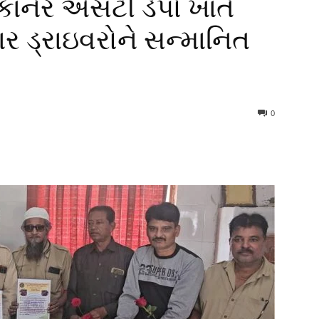
વાંકાનેર એસટી ડેપો ખાતે
ાર ડ્રાઇવરોને સન્માનિત
0