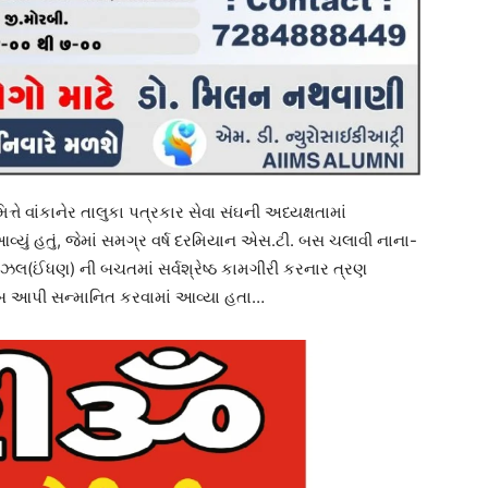
્તે વાંકાનેર તાલુકા પત્રકાર સેવા સંઘની અધ્યક્ષતામાં
યું હતું, જેમાં સમગ્ર વર્ષ દરમિયાન એસ.ટી. બસ ચલાવી નાના-
ઈંધણ) ની બચતમાં સર્વશ્રેષ્ઠ કામગીરી કરનાર ત્રણ
ુલબ આપી સન્માનિત કરવામાં આવ્યા હતા…