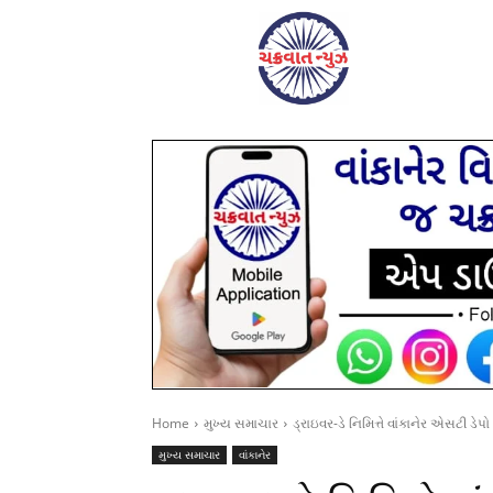
Home
મુખ્ય સમાચાર
ડ્રાઇવર-ડે નિમિત્તે વાંકાનેર એસટી ડેપ
મુખ્ય સમાચાર
વાંકાનેર