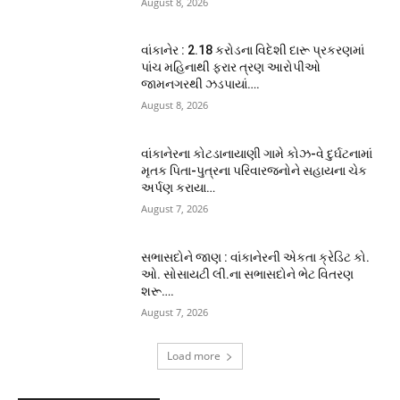
August 8, 2026
વાંકાનેર : 2.18 કરોડના વિદેશી દારૂ પ્રકરણમાં
પાંચ મહિનાથી ફરાર ત્રણ આરોપીઓ
જામનગરથી ઝડપાયાં….
August 8, 2026
વાંકાનેરના કોટડાનાયાણી ગામે કોઝ-વે દુર્ઘટનામાં
મૃતક પિતા-પુત્રના પરિવારજનોને સહાયના ચેક
અર્પણ કરાયા…
August 7, 2026
સભાસદોને જાણ : વાંકાનેરની એકતા ક્રેડિટ કો.
ઓ. સોસાયટી લી.ના સભાસદોને ભેટ વિતરણ
શરૂ….
August 7, 2026
Load more