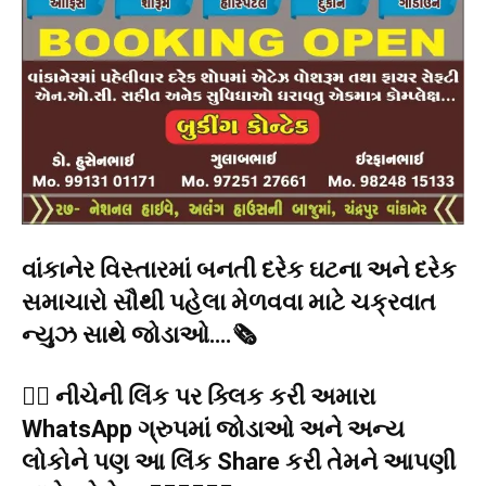
વાંકાનેર વિસ્તારમાં બનતી દરેક ઘટના અને દરેક
સમાચારો સૌથી પહેલા મેળવવા માટે ચક્રવાત
ન્યુઝ સાથે જોડાઓ….🗞️
👉🏻 નીચેની લિંક પર ક્લિક કરી અમારા
WhatsApp ગ્રુપમાં જોડાઓ અને અન્ય
લોકોને પણ આ લિંક Share કરી તેમને આપણી