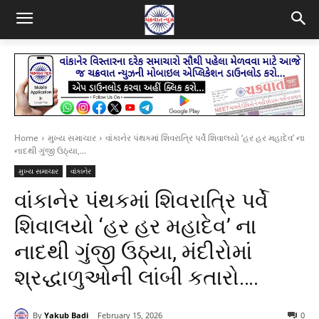
Home
મુખ્ય સમાચાર
વાંકાનેર પંથકમાં શિવરાત્રિ પર્વે શિવાલયો ‘હર હર મહાદેવ’ ના
નાદથી ગુંજી ઉઠ્યા,...
મુખ્ય સમાચાર
વાંકાનેર
વાંકાનેર પંથકમાં શિવરાત્રિ પર્વે
શિવાલયો ‘હર હર મહાદેવ’ ના
નાદથી ગુંજી ઉઠ્યા, મંદીરોમાં
શ્રદ્ધાળુઓની લાંબી કતારો….
By
Yakub Badi
February 15, 2026
0