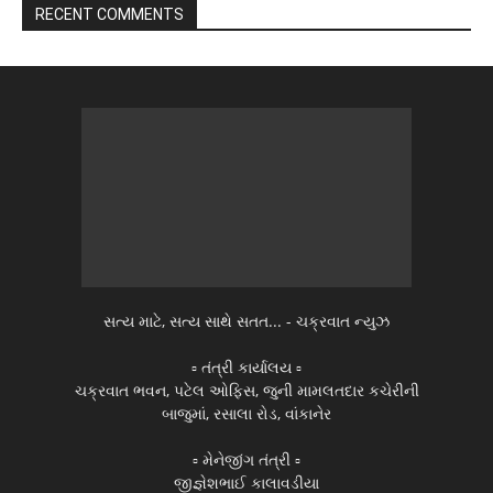
RECENT COMMENTS
સત્ય માટે, સત્ય સાથે સતત... - ચક્રવાત ન્યુઝ
▫️ તંત્રી કાર્યાલય ▫️
ચક્રવાત ભવન, પટેલ ઓફિસ, જુની મામલતદાર કચેરીની
બાજુમાં, રસાલા રોડ, વાંકાનેર
▫️ મેનેજીંગ તંત્રી ▫️
જીજ્ઞેશભાઈ કાલાવડીયા