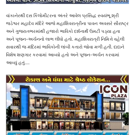
વાંકાનેરથી દસ કિલોમીટરના અંતરે આવેલ પ્રસિદ્ધ સ્વયંભૂ શ્રી
જડેશ્વર મહાદેવ મંદિરે આજે મહાશિવરાત્રીના પાવન અવસરે સૌરાષ્ટ્ર
અને ગુજરાતભરમાંથી હજારો ભાવિકો દર્શનાર્થે ઉમટી પડ્યા હતા
અને પૂજન-અર્ચનનો લાભ લીધો હતો. મહાશિવરાત્રી નિમિત્તે વહેલી
સવારથી જ મંદિરમાં ભાવિકોની લાંબી કતારો જોવા મળી હતી. દાદાને
વિશેષ શણગાર કરવામાં આવ્યો હતો અને પૂજન-અર્ચન કરવામાં
આવ્યું હતું….