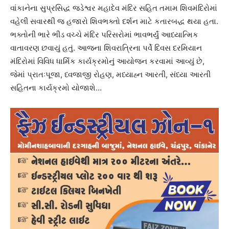
વાંકાનેના સુપ્રસિદ્ધ જડેશ્વર મહાદેવ મંદિર સહિત તમામ શિવમંદિરોમાં
વહેલી સવારથી જ હજારો શિવભક્તો દર્શન માટે કતારબદ્ધ થયા હતા.
ભક્તોની ભારે ભીડ વચ્ચે મંદિર પરિસરોમાં ભાવભર્યું આધ્યાત્મિક
વાતાવરણ છવાયું હતું. આજના શિવરાત્રિના પર્વે દિવસ દરમિયાન
મંદિરોમાં વિવિધ ધાર્મિક કાર્યક્રમોનું આયોજન કરવામાં આવ્યું છે,
જેમાં પ્રાતઃપૂજા, ધ્વજાજી રોહણ, મધ્યાહ્ન આરતી, સંધ્યા આરતી
સહિતના કાર્યક્રમો યોજાશે…