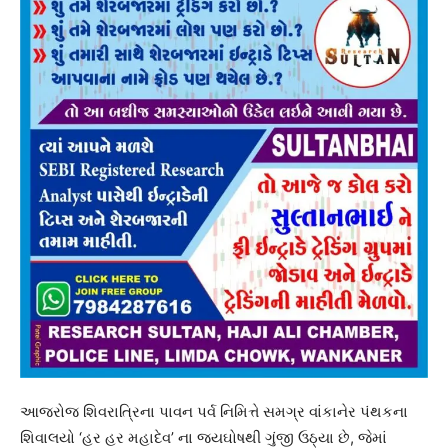
આજરોજ શિવરાત્રિના પાવન પર્વ નિમિત્તે સમગ્ર વાંકાનેર પંથકના
શિવાલયો ‘હર હર મહાદેવ’ ના જયઘોષથી ગુંજી ઉઠ્યા છે, જેમાં