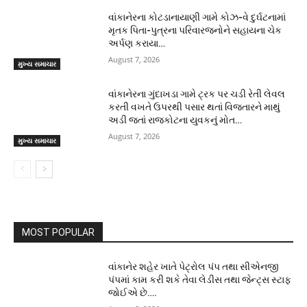
વાંકાનેરના કોટડાનાયાણી ગામે કોઝ-વે દુર્ઘટનામાં
મૃતક પિતા-પુત્રના પરિવારજનોને સહાયના ચેક
અર્પણ કરાયા…
August 7, 2026
મુખ્ય સમાચાર
વાંકાનેરના ગુંદાખડા ગામે ટ્રક પર ચડી રેતી લેવલ
કરતી વખતે ઉપરથી પસાર થતાં વિજતારને માથું
અડી જતાં રાજકોટના યુવકનું મોત…
August 7, 2026
મુખ્ય સમાચાર
MOST POPULAR
વાંકાનેર શહેર ખાતે પેટ્રોલ પંપ તથા સીએનજી
પંપમાં કામ કરી શકે તેવા લેડીસ તથા જેન્ટ્સ સ્ટાફ
જોઈએ છે….