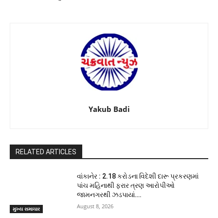
Yakub Badi
RELATED ARTICLES
વાંકાનેર : 2.18 કરોડના વિદેશી દારૂ પ્રકરણમાં
પાંચ મહિનાથી ફરાર ત્રણ આરોપીઓ
જામનગરથી ઝડપાયાં….
August 8, 2026
મુખ્ય સમાચાર