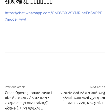
સાથે જોડો…..👇🏻👇🏻👇🏻
https://chat.whatsapp.com/CM3VCXVSYMRIheFnSVRPFL
?mode=wwt
Previous article
Next article
Grand Opening : આવતીકાલથી
વાંકાનેર રેલ્વે સ્ટેશન ખાતે ચાલું
વાંકાનેર-લજાઇ રોડ પર વડસર
ટ્રેનમાં ચઢવા જતાં મુસાફરનો
નજીક આલ્ફા ભારત એનર્જી
પગ લપસ્યો, કરૂણ મોત…
સ્ટેશનનો ભવ્ય શુભારંભ….