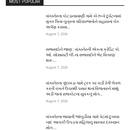
MOST POPULAR
વાંકાનેરના કોટડાનાયાણી ગામે કોઝ-વે દુર્ઘટનામાં
મૃતક પિતા-પુત્રના પરિવારજનોને સહાયના ચેક
અર્પણ કરાયા…
August 7, 2026
સભાસદોને જાણ : વાંકાનેરની એકતા ક્રેડિટ કો.
ઓ. સોસાયટી લી.ના સભાસદોને ભેટ વિતરણ
શરૂ….
August 7, 2026
વાંકાનેરના ગુંદાખડા ગામે ટ્રક પર ચડી રેતી લેવલ
કરતી વખતે ઉપરથી પસાર થતાં વિજતારને માથું
અડી જતાં રાજકોટના યુવકનું મોત…
August 7, 2026
વાંકાનેરના ભાયાતી જાંબુડીયા ગામે પેટમાં દુખાવા
બાદ આચકી ઉપડતા મહિલાનુ સારવાર દરમ્યાન
મોત….