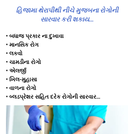
હિજામા થેરાપીથી નીચે મુજબના રોગોની
સારવાર કરી શકાય…
• બધાજ પ્રકાર ના દુખાવા
• માનસિક રોગ
• લકવો
• ચામડીના રોગો
• એલર્જી
• ખિલ-મુહાસા
• વાળના રોગો
• બ્લડપ્રેશર સહિત દરેક રોગોની સારવાર…