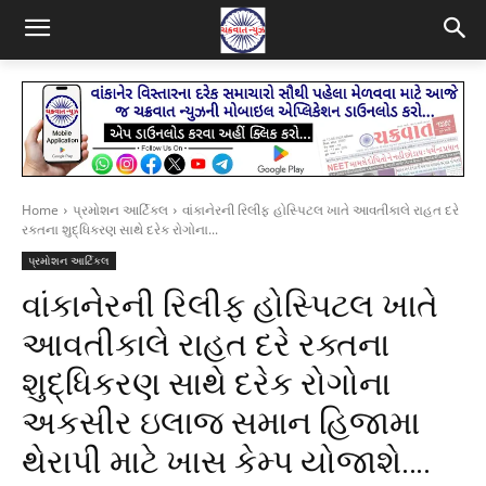
Home
પ્રમોશન આર્ટિકલ
વાંકાનેરની રિલીફ હોસ્પિટલ ખાતે આવતીકાલે રાહત દરે
રક્તના શુદ્ધિકરણ સાથે દરેક રોગોના...
પ્રમોશન આર્ટિકલ
વાંકાનેરની રિલીફ હોસ્પિટલ ખાતે
આવતીકાલે રાહત દરે રક્તના
શુદ્ધિકરણ સાથે દરેક રોગોના
અકસીર ઇલાજ સમાન હિજામા
થેરાપી માટે ખાસ કેમ્પ યોજાશે….