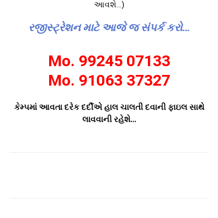
આવશે…)
રજીસ્ટ્રેશન માટે આજે જ સંપર્ક કરો…
Mo. 99245 07133
Mo. 91063 37327
કેમ્પમાં આવતા દરેક દર્દીએ હાલ ચાલતી દવાની ફાઇલ સાથે
લાવવાની રહેશે…