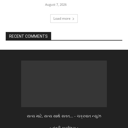
August 7, 2026
Load more
RECENT COMMENTS
સત્ય માટે, સત્ય સાથે સતત... - ચક્રવાત ન્યુઝ
▫️ તંત્રી કાર્યાલય ▫️