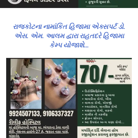
રાજકોટના નામાંકિત હિજામા એક્સપર્ટ ડો.
એસ. એમ. આલમ દ્વારા રાહતદરે હિજામા
કેમ્પ યોજાશે…