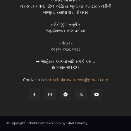
ચક્રવાત ભવન, પટેલ ઓફિસ, જુની મામલતદાર કચેરીની
બાજુમાં, રસાલા રોડ, વાંકાનેર
▫️ મેનેજીંગ તંત્રી ▫️
જીજ્ઞેશભાઈ કાલાવડીયા
▫️ તંત્રી ▫️
યાકુબ આર. બાદી
➡️ જાહેરાત આપવા માટે સંપર્ક કરો...
☎️ 7046981327
Contact us:
info.chakravatnews@gmail.com
© Copyright - chakravatnews.com by Glad Infoway