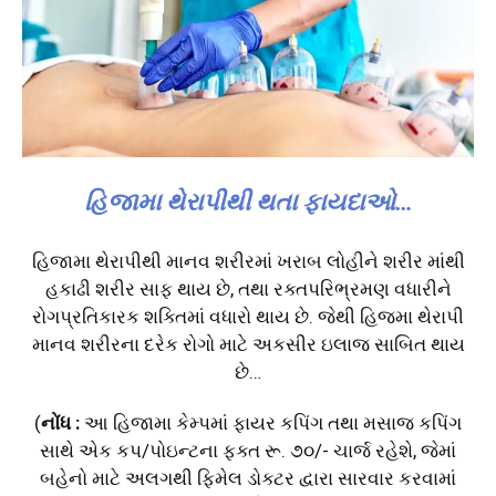
હિજામા થેરાપીથી થતા ફાયદાઓ…
હિજામા‌ થેરાપીથી માનવ શરીરમાં ખરાબ લોહીને શરીર માંથી
હકાઢી શરીર સાફ થાય છે, તથા રક્તપરિભ્રમણ વધારીને
રોગપ્રતિકારક શક્તિમાં વધારો થાય છે. જેથી હિજમા થેરાપી
માનવ શરીરના દરેક રોગો માટે અકસીર ઇલાજ સાબિત થાય
છે…
(
નોંધ :
આ હિજામા કેમ્પમાં ફાયર કપિંગ તથા મસાજ કપિંગ
સાથે એક કપ/પોઇન્ટના ફક્ત રૂ. ૭૦/- ચાર્જ રહેશે, જેમાં
બહેનો માટે અલગથી ફિમેલ ડોક્ટર દ્વારા સારવાર કરવામાં