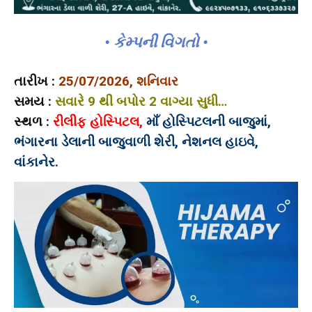
• કેમ્પની વિગતો •
તારીખ :
25/07/2026, શનિવાર
સમય :
સવારે 9 થી બપોર 2 વાગ્યા સુધી…
સ્થળ :
રીલીફ હોસ્પિટલ,
માઁ હોસ્પિટલની બાજુમાં,
ભંગારના ડેલાની બાજુવાળી શેરી, નેશનલ હાઇવે,
વાંકાનેર.