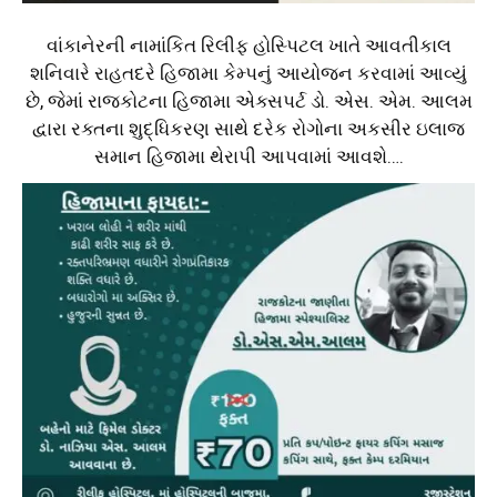
વાંકાનેરની નામાંકિત રિલીફ હોસ્પિટલ ખાતે આવતીકાલ
શનિવારે રાહતદરે હિજામા કેમ્પનું આયોજન કરવામાં આવ્યું
છે, જેમાં રાજકોટના હિજામા એક્સપર્ટ ડો. એસ. એમ. આલમ
દ્વારા રક્તના શુદ્ધિકરણ સાથે દરેક રોગોના અકસીર ઇલાજ
સમાન હિજામા થેરાપી આપવામાં આવશે….