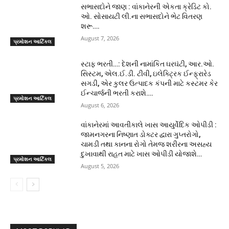
સભાસદોને જાણ : વાંકાનેરની એકતા ક્રેડિટ કો.
ઓ. સોસાયટી લી.ના સભાસદોને ભેટ વિતરણ
શરૂ….
August 7, 2026
પ્રમોશન આર્ટિકલ
સ્ટાફ ભરતી…: દેશની નામાંકિત ઘરઘંટી, આર.ઓ.
સિસ્ટમ, એલ.ઈ.ડી. ટીવી, ઇલેક્ટ્રિક ઈન્ફ્રારેડ
સગડી, એર કુલર ઉત્પાદક કંપની માટે કસ્ટમર કેર
ઈન્ચાર્જની ભરતી કરાશે….
પ્રમોશન આર્ટિકલ
August 6, 2026
વાંકાનેરમાં આવતીકાલે ખાસ આયુર્વેદિક ઓપીડી :
જામનગરના નિષ્ણાત ડોક્ટર દ્વારા ગુપ્તરોગો,
ચામડી તથા કાનના રોગો તેમજ શરીરના અસહ્ય
દુખાવાથી રાહત માટે ખાસ ઓપીડી યોજાશે…
પ્રમોશન આર્ટિકલ
August 5, 2026