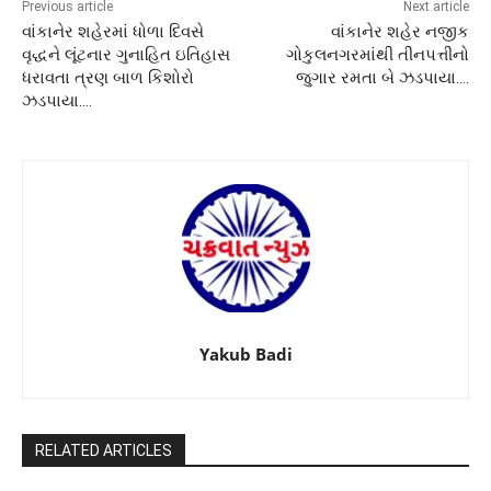
Previous article
Next article
વાંકાનેર શહેરમાં ધોળા દિવસે
વાંકાનેર શહેર નજીક
વૃદ્ધને લૂંટનાર ગુનાહિત ઇતિહાસ
ગોકુલનગરમાંથી તીનપત્તીનો
ધરાવતા ત્રણ બાળ કિશોરો
જુગાર રમતા બે ઝડપાયા….
ઝડપાયા….
Yakub Badi
RELATED ARTICLES