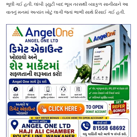
ભૂલી ગઈ હતી. લાંબી ડ્યુટી બાદ ભૂખ તરસથી વ્યાકુળ સાનીયાને આ
વાતનું મનમાં અત્યંત ખોટું લાગી જતાં ભાભી સાથે રિસાઈ ગઈ હતી.