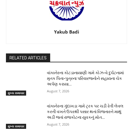
Yakub Badi
RELATED ARTICLES
વાંકાનેરના કોટડાનાયાણી ગામે કોઝ-વે દુર્ઘટનામાં
મૃતક પિતા-પુત્રના પરિવારજનોને સહાયના ચેક
અર્પણ કરાયા…
August 7, 2026
મુખ્ય સમાચાર
વાંકાનેરના ગુંદાખડા ગામે ટ્રક પર ચડી રેતી લેવલ
કરતી વખતે ઉપરથી પસાર થતાં વિજતારને માથું
અડી જતાં રાજકોટના યુવકનું મોત…
August 7, 2026
મુખ્ય સમાચાર