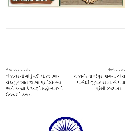
Previous article
Next article
વાંકાનેરની મોહંમદી લોકશાળા-
વાંકાનેરના જેપુર ગામના ચોરા
ચંદ્રપુર ખાતે ‘શાળા પ્રવેશોત્સવ
પાસેથી જુગાર રમતા બે પત્તા
અને કન્યા કેળવણી મહોત્સવ’ની
પ્રેમી ઝડપાયાં….
ઉજવણી કરાઇ….