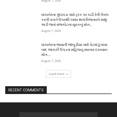
August 7, 2026
વાંકાનેરના ગુંદાખડા ગામે ટ્રક પર ચડી રેતી લેવલ
કરતી વખતે ઉપરથી પસાર થતાં વિજતારને માથું
અડી જતાં રાજકોટના યુવકનું મોત…
August 7, 2026
વાંકાનેરના ભાયાતી જાંબુડીયા ગામે પેટમાં દુખાવા
બાદ આચકી ઉપડતા મહિલાનુ સારવાર દરમ્યાન
મોત….
August 7, 2026
Load more
RECENT COMMENTS