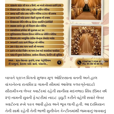
બાબતે પ્રાપ્ત વિગતો મુજબ મૂળ ઓરિસ્સાના વતની અને હાલ
વાંકાનેરના રાતાવિરડા ગામની સીમમાં આવેલા કલરગ્રેનાઇટો
સીરામીકના લેબર ક્વાર્ટરમાં રહેતી સાનીયા મદનભાઇ સિંઘ (ઉંમર વર્ષ
૨૧) નામની યુવતી ફેક્ટરીમાં નાઇટ ડ્યુટી કરીને વહેલી સવારે લેબર
ક્વાર્ટરના રૂમે પરત આવી હોય અને ભૂખ લાગી હતી. આ દરમિયાન
તેની સાથે રહેતી તેની ભાભી સુનીબેન કેન્ટીનમાંથી જમવાનું લાવવાનું