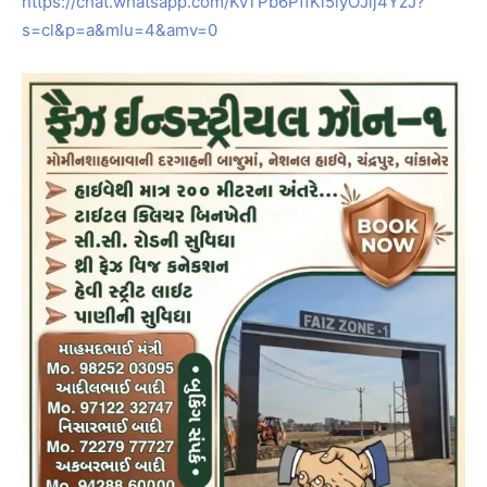
https://chat.whatsapp.com/KvTPb6PffKl5lyOJlj4YzJ?
s=cl&p=a&mlu=4&amv=0