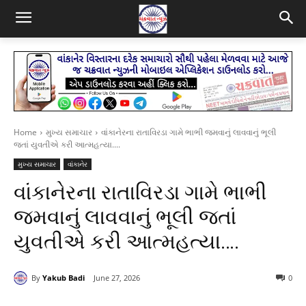
Home
મુખ્ય સમાચાર
વાંકાનેરના રાતાવિરડા ગામે ભાભી જમવાનું લાવવાનું ભૂલી
જતાં યુવતીએ કરી આત્મહત્યા....
મુખ્ય સમાચાર
વાંકાનેર
વાંકાનેરના રાતાવિરડા ગામે ભાભી
જમવાનું લાવવાનું ભૂલી જતાં
યુવતીએ કરી આત્મહત્યા….
By
Yakub Badi
June 27, 2026
0