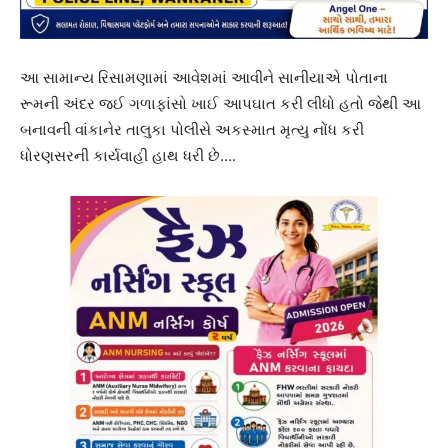
આ સામાન્ય રિસામણામાં આવેશમાં આવીને સાનીયાએ પોતાના
રૂમની અંદર જઈ ગળાફાંસો ખાઈ આપઘાત કરી લીધો હતો જેથી આ
બનાવની વાંકાનેર તાલુકા પોલીસે અકસ્માત મૃત્યુ નોંધ કરી
ધોરણસરની કાર્યવાહી હાથ ધરી છે….