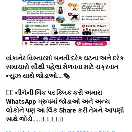
વાંકાનેર વિસ્તારમાં બનતી દરેક ઘટના અને દરેક
સમાચારો સૌથી પહેલા મેળવવા માટે ચક્રવાત
ન્યુઝ સાથે જોડાઓ….🗞️
👉🏻 નીચેની લિંક પર ક્લિક કરી અમારા
WhatsApp ગ્રુપમાં જોડાઓ અને અન્ય
લોકોને પણ આ લિંક Share કરી તેમને આપણી
સાથે જોડો…..👇🏻👇🏻👇🏻