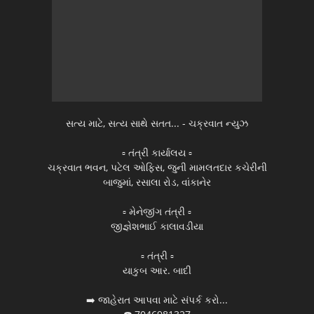
સત્ય માટે, સત્ય સાથે સતત... - ચક્રવાત ન્યુઝ
▫️ તંત્રી કાર્યાલય ▫️
ચક્રવાત ભવન, પટેલ ઓફિસ, જુની મામલતદાર કચેરીની
બાજુમાં, રસાલા રોડ, વાંકાનેર
▫️ મેનેજીંગ તંત્રી ▫️
જીજ્ઞેશભાઈ કાલાવડીયા
▫️ તંત્રી ▫️
યાકુબ આર. બાદી
➡️ જાહેરાત આપવા માટે સંપર્ક કરો...