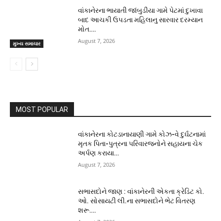
વાંકાનેરના ભાયાતી જાંબુડીયા ગામે પેટમાં દુખાવા
બાદ આચકી ઉપડતા મહિલાનુ સારવાર દરમ્યાન
મોત….
August 7, 2026
મુખ્ય સમાચાર
MOST POPULAR
વાંકાનેરના કોટડાનાયાણી ગામે કોઝ-વે દુર્ઘટનામાં
મૃતક પિતા-પુત્રના પરિવારજનોને સહાયના ચેક
અર્પણ કરાયા…
August 7, 2026
સભાસદોને જાણ : વાંકાનેરની એકતા ક્રેડિટ કો.
ઓ. સોસાયટી લી.ના સભાસદોને ભેટ વિતરણ
શરૂ….