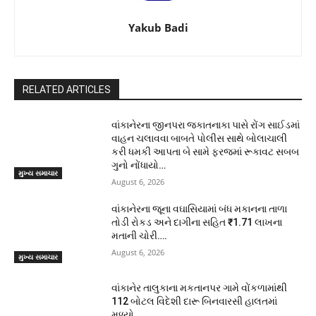
Yakub Badi
RELATED ARTICLES
વાંકાનેરના જીનપરા જકાતનાકા પાસે રોંગ સાઈડમાં
વાહન ચલાવવા બાબતે પોલીસ સાથે બોલાચાલી
કરી ધમકી આપતા બે સામે ફરજમાં રૂકાવટ સબબ
ગુનો નોંધાયો…
મુખ્ય સમાચાર
August 6, 2026
વાંકાનેરના જૂના વઘાસિયામાં બંધ મકાનના તાળા
તોડી રોકડ અને દાગીના સહિત ₹1.71 લાખના
મતાની ચોરી….
August 6, 2026
મુખ્ય સમાચાર
વાંકાનેર તાલુકાના મકતાનપર ગામે વોંકળામાંથી
112 બોટલ વિદેશી દારૂ બિનવારસી હાલતમાં
મળ્યો…