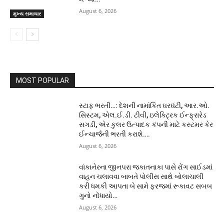
August 6, 2026
મુખ્ય સમાચાર
MOST POPULAR
સ્ટાફ ભરતી…: દેશની નામાંકિત ઘરઘંટી, આર.ઓ.
સિસ્ટમ, એલ.ઈ.ડી. ટીવી, ઇલેક્ટ્રિક ઈન્ફ્રારેડ
સગડી, એર કુલર ઉત્પાદક કંપની માટે કસ્ટમર કેર
ઈન્ચાર્જની ભરતી કરાશે….
August 6, 2026
વાંકાનેરના જીનપરા જકાતનાકા પાસે રોંગ સાઈડમાં
વાહન ચલાવવા બાબતે પોલીસ સાથે બોલાચાલી
કરી ધમકી આપતા બે સામે ફરજમાં રૂકાવટ સબબ
ગુનો નોંધાયો…
August 6, 2026