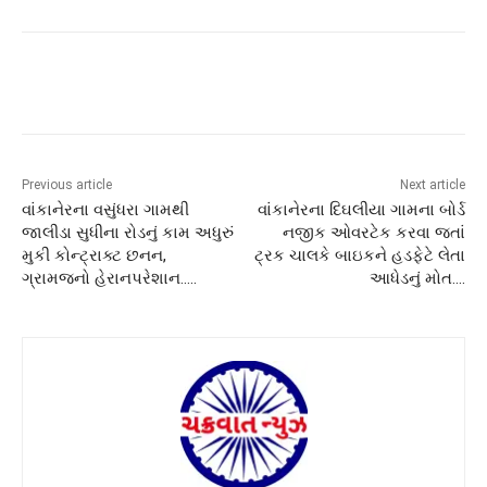
Previous article
Next article
વાંકાનેરના વસુંધરા ગામથી
વાંકાનેરના દિઘલીયા ગામના બોર્ડ
જાલીડા સુધીના રોડનું કામ અધુરું
નજીક ઓવરટેક કરવા જતાં
મુકી કોન્ટ્રાક્ટ છનન,
ટ્રક ચાલકે બાઇકને હડફેટે લેતા
ગ્રામજનો હેરાનપરેશાન…..
આધેડનું મોત….