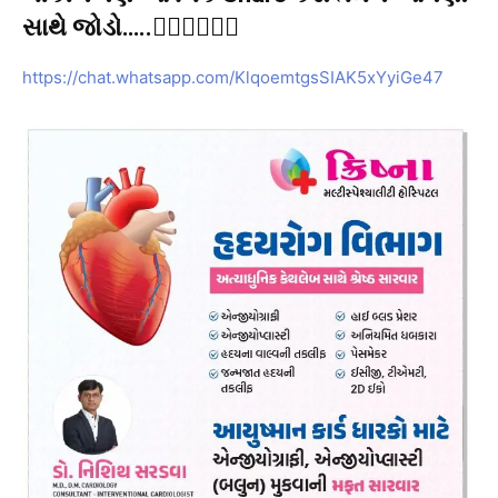
સાથે જોડો…..👇🏻👇🏻👇🏻
https://chat.whatsapp.com/KlqoemtgsSIAK5xYyiGe47