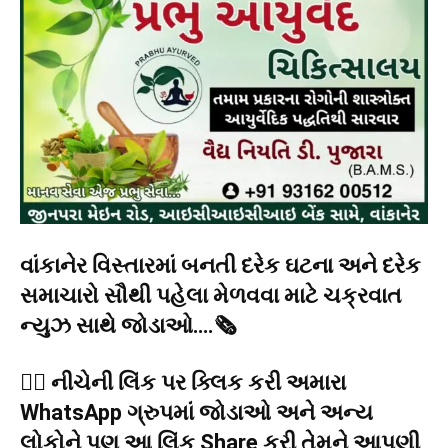
વાંકાનેર વિસ્તારમાં બનતી દરેક ઘટના અને દરેક
સમાચારો સૌથી પહેલા મેળવવા માટે ચક્રવાત
ન્યુઝ સાથે જોડાઓ….🗞️
👉🏻 નીચેની લિંક પર ક્લિક કરી અમારા
WhatsApp ગ્રુપમાં જોડાઓ અને અન્ય
લોકોને પણ આ લિંક Share કરી તેમને આપણી