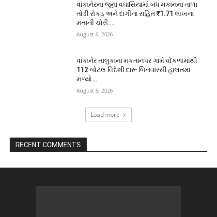
વાંકાનેરના જૂના વઘાસિયામાં બંધ મકાનના તાળા
તોડી રોકડ અને દાગીના સહિત ₹1.71 લાખના
મતાની ચોરી….
August 6, 2026
વાંકાનેર તાલુકાના મકતાનપર ગામે વોંકળામાંથી
112 બોટલ વિદેશી દારૂ બિનવારસી હાલતમાં
મળ્યો…
August 6, 2026
Load more
RECENT COMMENTS