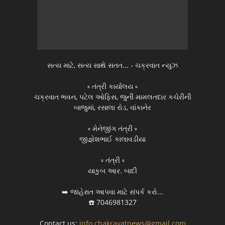
સત્ય માટે, સત્ય સાથે સતત... - ચક્રવાત ન્યુઝ
▫️ તંત્રી કાર્યાલય ▫️
ચક્રવાત ભવન, પટેલ ઓફિસ, જુની મામલતદાર કચેરીની
બાજુમાં, રસાલા રોડ, વાંકાનેર
▫️ મેનેજીંગ તંત્રી ▫️
જીજ્ઞેશભાઈ કાલાવડીયા
▫️ તંત્રી ▫️
યાકુબ આર. બાદી
➡️ જાહેરાત આપવા માટે સંપર્ક કરો...
☎️ 7046981327
Contact us:
info.chakravatnews@gmail.com