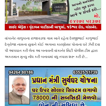
વાંકાનેર તાલુકાના રાજાવડલા ગામ ખાતે રહેતા દેવજીભાઈ કાળુભાઈ
દેત્રોજા નામના યુવાને કોઈ અગમ્ય કારણોસર પોતાના ઘરે ઝેરી દવા
પી આપઘાત કરી લેતા આ બનાવની વાંકાનેર સિટી પોલીસ ટીમ દ્વારા
અકસ્માત મૃત્યુ નોંધ કરી બનાવમાં વધુ તપાસ શરૂ કરી છે…