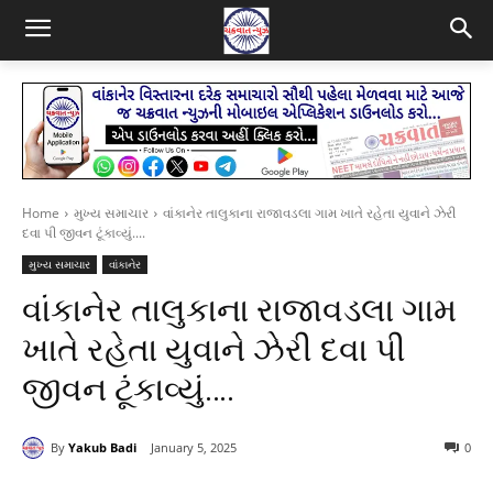
Home
મુખ્ય સમાચાર
વાંકાનેર તાલુકાના રાજાવડલા ગામ ખાતે રહેતા યુવાને ઝેરી
દવા પી જીવન ટૂંકાવ્યું....
મુખ્ય સમાચાર
વાંકાનેર
વાંકાનેર તાલુકાના રાજાવડલા ગામ
ખાતે રહેતા યુવાને ઝેરી દવા પી
જીવન ટૂંકાવ્યું….
By
Yakub Badi
January 5, 2025
0