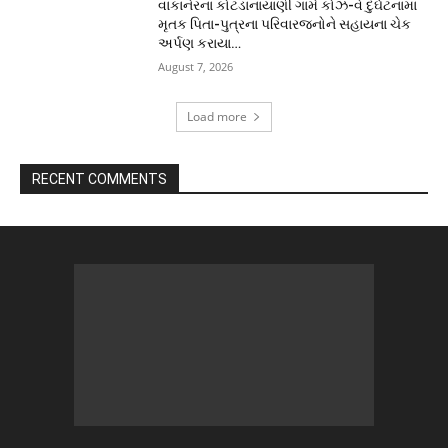
વાંકાનેરના કોટડાનાયાણી ગામે કોઝ-વે દુર્ઘટનામાં
મૃતક પિતા-પુત્રના પરિવારજનોને સહાયના ચેક
અર્પણ કરાયા…
August 7, 2026
Load more
RECENT COMMENTS