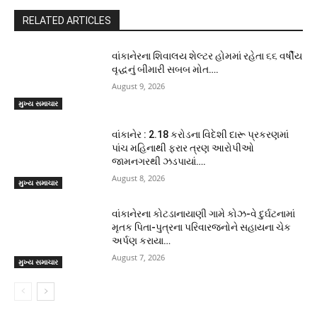
RELATED ARTICLES
વાંકાનેરના શિવાલય શેલ્ટર હોમમાં રહેતા ૬૬ વર્ષીય
વૃદ્ધનું બીમારી સબબ મોત….
August 9, 2026
મુખ્ય સમાચાર
વાંકાનેર : 2.18 કરોડના વિદેશી દારૂ પ્રકરણમાં
પાંચ મહિનાથી ફરાર ત્રણ આરોપીઓ
જામનગરથી ઝડપાયાં….
August 8, 2026
મુખ્ય સમાચાર
વાંકાનેરના કોટડાનાયાણી ગામે કોઝ-વે દુર્ઘટનામાં
મૃતક પિતા-પુત્રના પરિવારજનોને સહાયના ચેક
અર્પણ કરાયા…
August 7, 2026
મુખ્ય સમાચાર