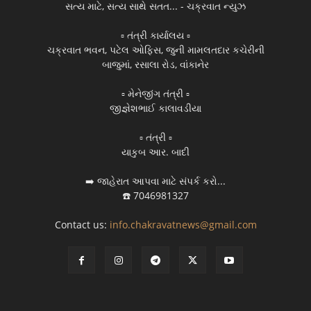
સત્ય માટે, સત્ય સાથે સતત... - ચક્રવાત ન્યુઝ
▫️ તંત્રી કાર્યાલય ▫️
ચક્રવાત ભવન, પટેલ ઓફિસ, જુની મામલતદાર કચેરીની
બાજુમાં, રસાલા રોડ, વાંકાનેર
▫️ મેનેજીંગ તંત્રી ▫️
જીજ્ઞેશભાઈ કાલાવડીયા
▫️ તંત્રી ▫️
યાકુબ આર. બાદી
➡️ જાહેરાત આપવા માટે સંપર્ક કરો...
☎️ 7046981327
Contact us:
info.chakravatnews@gmail.com