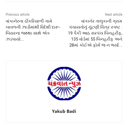
Previous article
Next article
વાંકાનેરના ઠીકરિયાળી ગામે
વાંકાનેર તાલુકાની ગ્રામ
બાવળની ઝાડીમાંથી વિદેશી દારૂ-
પંચાયતોનું ચુંટણી ચિત્ર સ્પષ્ટ :
બિયરના જથ્થા સાથે એક
19 પૈકી આઠ સરપંચ બિનહરીફ,
ઝડપાયો….
135 વોર્ડમાં 55 બિનહરીફ અને
28માં કોઈએ ફોર્મ જ ન ભર્યા….
Yakub Badi