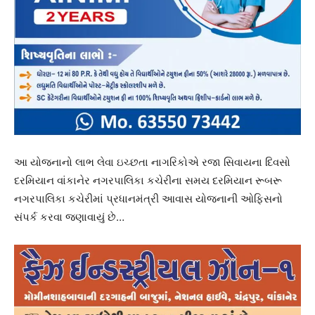
આ યોજનાનો લાભ લેવા ઇચ્છતા નાગરિકોએ રજા સિવાયના દિવસો
દરમિયાન વાંકાનેર નગરપાલિકા કચેરીના સમય દરમિયાન રૂબરૂ
નગરપાલિકા કચેરીમાં પ્રધાનમંત્રી આવાસ યોજનાની ઓફિસનો
સંપર્ક કરવા જણાવાયું છે…