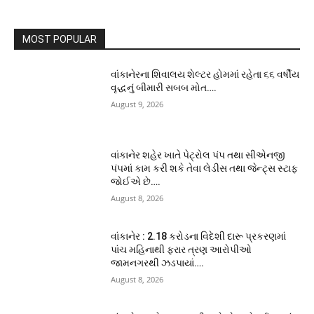
MOST POPULAR
વાંકાનેરના શિવાલય શેલ્ટર હોમમાં રહેતા ૬૬ વર્ષીય
વૃદ્ધનું બીમારી સબબ મોત….
August 9, 2026
વાંકાનેર શહેર ખાતે પેટ્રોલ પંપ તથા સીએનજી
પંપમાં કામ કરી શકે તેવા લેડીસ તથા જેન્ટ્સ સ્ટાફ
જોઈએ છે….
August 8, 2026
વાંકાનેર : 2.18 કરોડના વિદેશી દારૂ પ્રકરણમાં
પાંચ મહિનાથી ફરાર ત્રણ આરોપીઓ
જામનગરથી ઝડપાયાં….
August 8, 2026