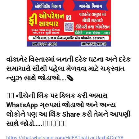
વાંકાનેર વિસ્તારમાં બનતી દરેક ઘટના અને દરેક
સમાચારો સૌથી પહેલા મેળવવા માટે ચક્રવાત
ન્યુઝ સાથે જોડાઓ….🗞️
👉🏻 નીચેની લિંક પર ક્લિક કરી અમારા
WhatsApp ગ્રુપમાં જોડાઓ અને અન્ય
લોકોને પણ આ લિંક Share કરી તેમને આપણી
સાથે જોડો…..👇🏻👇🏻👇🏻
https://chat.whatsapp.com/HdFBTpaLjzxIUaxh4CptYA