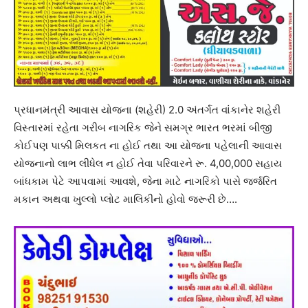
પ્રધાનમંત્રી આવાસ યોજના (શહેરી) 2.0 અંતર્ગત વાંકાનેર શહેરી
વિસ્તારમાં રહેતા ગરીબ નાગરિક જેને સમગ્ર ભારત ભરમાં બીજી
કોઈપણ પાક્કી મિલકત ના હોઈ તથા આ યોજના પહેલાની આવાસ
યોજનાનો લાભ લીધેલ ન હોઈ તેવા પરિવારને રૂ. 4,00,000 સહાય
બાંધકામ પેટે આપવામાં આવશે, જેના માટે નાગરિકો પાસે જર્જરિત
મકાન અથવા ખુલ્લો પ્લોટ માલિકીનો હોવો જરૂરી છે….