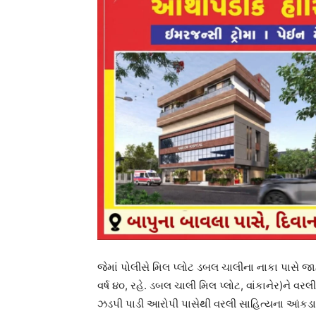
જેમાં પોલીસે મિલ પ્લોટ ડબલ ચાલીના નાકા પાસે જ
વર્ષ ૪૦, રહે. ડબલ ચાલી મિલ પ્લોટ, વાંકાનેર)ને 
ઝડપી પાડી આરોપી પાસેથી વરલી સાહિત્યના આંકડ