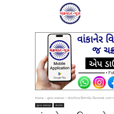
Home
મુખ્ય સમાચાર
વાંકાનેરના મિલપ્લોટ વિસ્તારમાં ડબ
મુખ્ય સમાચાર
વાંકાનેર