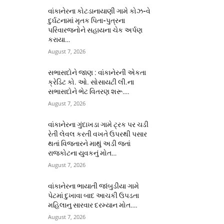
વાંકાનેરના કોટડાનાયાણી ગામે કોઝ-વે
દુર્ઘટનામાં મૃતક પિતા-પુત્રના
પરિવારજનોને સહાયના ચેક અર્પણ
કરાયા…
August 7, 2026
સભાસદોને જાણ : વાંકાનેરની એકતા
ક્રેડિટ કો. ઓ. સોસાયટી લી.ના
સભાસદોને ભેટ વિતરણ શરૂ….
August 7, 2026
વાંકાનેરના ગુંદાખડા ગામે ટ્રક પર ચડી
રેતી લેવલ કરતી વખતે ઉપરથી પસાર
થતાં વિજતારને માથું અડી જતાં
રાજકોટના યુવકનું મોત…
August 7, 2026
વાંકાનેરના ભાયાતી જાંબુડીયા ગામે
પેટમાં દુખાવા બાદ આચકી ઉપડતા
મહિલાનુ સારવાર દરમ્યાન મોત….
August 7, 2026