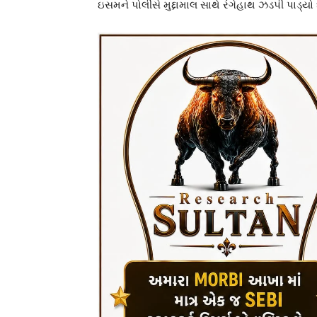
ઇસમને પોલીસે મુદ્દામાલ સાથે રંગેહાથ ઝડપી પાડ્યો