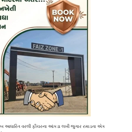
ં નસીબ આધારિત વરલી ફીચરના આંકડા લખી જુગાર રમાડતા એક