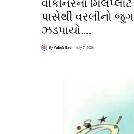
વાંકાનેરના મિલપ્લો
પાસેથી વરલીનો જુ
ઝડપાયો….
By
Yakub Badi
July 7, 2026
Share