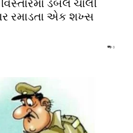
ટ વિસ્તારમાં ડબલ ચાલી
ગાર રમાડતા એક શખ્સ
0