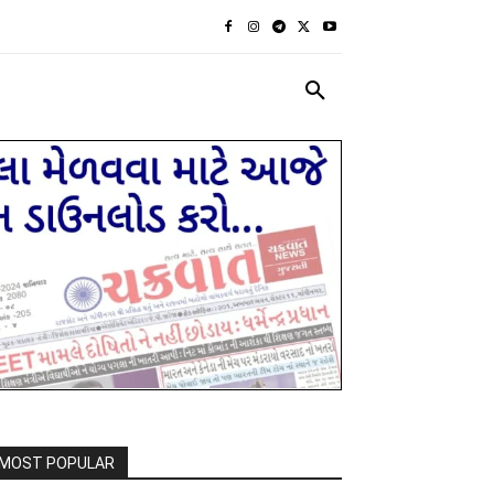
રાજકીય
દેશ દુનિયા
MORE
MOST POPULAR