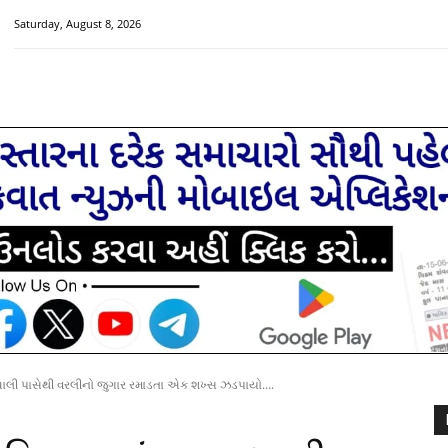
Saturday, August 8, 2026
HOME
મુખ્ય સમાચાર
ચક્રવાત વિશેષ
સૌરાષ્ટ્ર-ગુજરાત
લ ચાલી પાસેથી વરલીનો જુગાર રમાડતા એક શખ્સ ઝડપાયો….