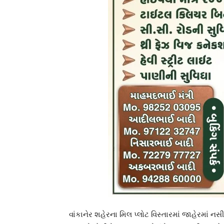
વાંકાનેર શહેરના મિલ પ્લોટ વિસ્તારમાં જાહેરમા