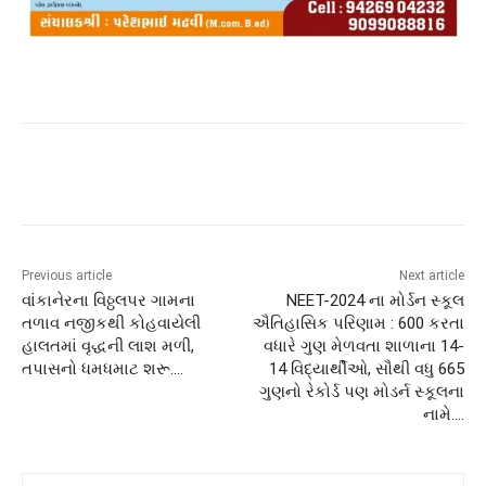
Previous article
Next article
વાંકાનેરના વિઠ્ઠલપર ગામના
NEET-2024 ના મોર્ડન સ્કૂલ
તળાવ નજીકથી કોહવાયેલી
ઐતિહાસિક પરિણામ : 600 કરતા
હાલતમાં વૃદ્ધની લાશ મળી,
વધારે ગુણ મેળવતા શાળાના 14-
તપાસનો ધમધમાટ શરૂ….
14 વિદ્યાર્થીઓ, સૌથી વધુ 665
ગુણનો રેકોર્ડ પણ મોડર્ન સ્કૂલના
નામે….