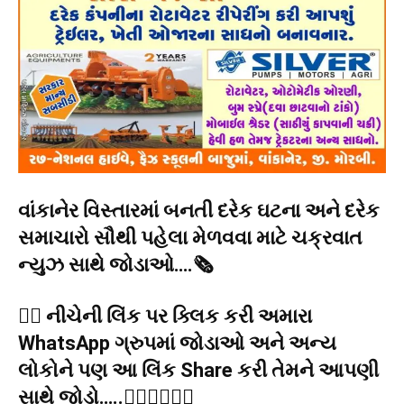
વાંકાનેર વિસ્તારમાં બનતી દરેક ઘટના અને દરેક
સમાચારો સૌથી પહેલા મેળવવા માટે ચક્રવાત
ન્યુઝ સાથે જોડાઓ….🗞️
👉🏻 નીચેની લિંક પર ક્લિક કરી અમારા
WhatsApp ગ્રુપમાં જોડાઓ અને અન્ય
લોકોને પણ આ લિંક Share કરી તેમને આપણી
સાથે જોડો…..👇🏻👇🏻👇🏻