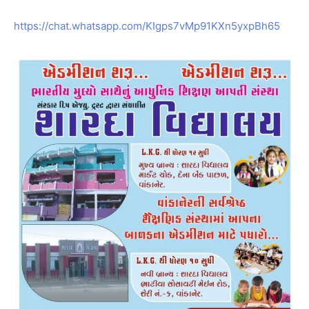
https://chat.whatsapp.com/KIgps7vMp91KXn5yxpBh65