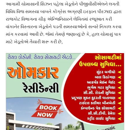
આગામી ચોમાસાની સિઝન પહેલા ખેડૂતોને પીજીવીસીએલને લગતી
વિવિધ વિજ સમસ્યા બાબતે કોંગ્રેસ અગ્રણી ઇરફાન પીરઝાદા દ્વારા
રાજકોટ વિભાગના ચીફ એન્જિનિયરને લેખિતમાં રજૂઆત કરી
વાંકાનેર વિસ્તારના ખેડૂતોને પડતી સમસ્યાઓનો સત્વરે નિકાલ કરવા
માંગ કરવામાં આવી છે. જેમાં તેમણે જણાવ્યું છે કે, હાલ ચોમાસું પાક
માટે ખેડૂતોએ તૈયારી શરૂ કરી છે,