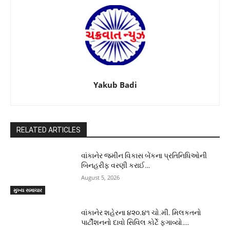
Yakub Badi
RELATED ARTICLES
વાંકાનેર જમીન વિકાસ બેંકના પ્રતિનિધિઓની
બિનહરીફ વરણી કરાઈ…
August 5, 2026
મુખ્ય સમાચાર
વાંકાનેર શહેરના ૪૨૦.૪૧ ચો.મી. મિલકતનો
પાર્ટીશનનો દાવો સિવિલ કોર્ટે ફગાવ્યો….