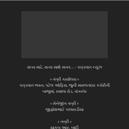
સત્ય માટે, સત્ય સાથે સતત... - ચક્રવાત ન્યુઝ
▫️ તંત્રી કાર્યાલય ▫️
ચક્રવાત ભવન, પટેલ ઓફિસ, જુની મામલતદાર કચેરીની
બાજુમાં, રસાલા રોડ, વાંકાનેર
▫️ મેનેજીંગ તંત્રી ▫️
જીજ્ઞેશભાઈ કાલાવડીયા
▫️ તંત્રી ▫️
યાકુબ આર. બાદી