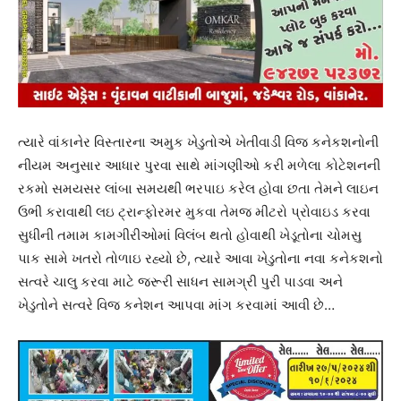
ત્યારે વાંકાનેર વિસ્તારના અમુક ખેડુતોએ ખેતીવાડી વિજ કનેકશનોની
નીયમ અનુસાર આધાર પુરવા સાથે માંગણીઓ કરી મળેલા કોટેશનની
રકમો સમયસર લાંબા સમયથી ભરપાઇ કરેલ હોવા છતા તેમને લાઇન
ઉભી કરાવાથી લઇ ટ્રાન્ફોરમર મુકવા તેમજ મીટરો પ્રોવાઇડ કરવા
સુધીની તમામ કામગીરીઓમાં વિલંબ થતો હોવાથી ખેડૂતોના ચોમસુ
પાક સામે ખતરો તોળાઇ રહ્યો છે, ત્યારે આવા ખેડુતોના નવા કનેકશનો
સત્વરે ચાલુ કરવા માટે જરૂરી સાધન સામગ્રી પુરી પાડવા અને
ખેડુતોને સત્વરે વિજ કનેશન આપવા માંગ કરવામાં આવી છે…