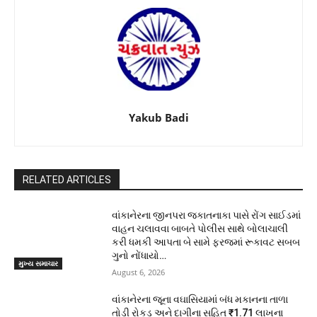
Yakub Badi
RELATED ARTICLES
વાંકાનેરના જીનપરા જકાતનાકા પાસે રોંગ સાઈડમાં
વાહન ચલાવવા બાબતે પોલીસ સાથે બોલાચાલી
કરી ધમકી આપતા બે સામે ફરજમાં રૂકાવટ સબબ
ગુનો નોંધાયો…
મુખ્ય સમાચાર
August 6, 2026
વાંકાનેરના જૂના વઘાસિયામાં બંધ મકાનના તાળા
તોડી રોકડ અને દાગીના સહિત ₹1.71 લાખના