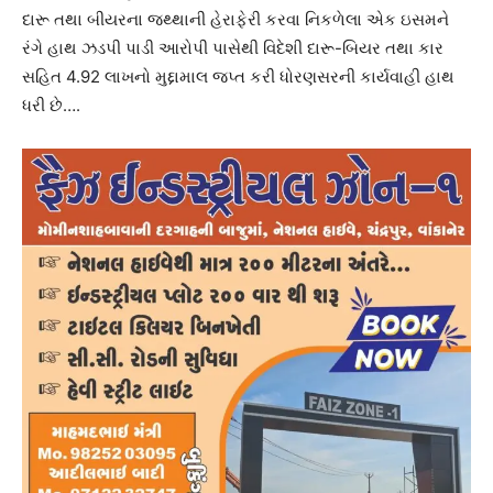
દારૂ તથા બીયરના જથ્થાની હેરાફેરી કરવા નિકળેલા એક ઇસમને
રંગે હાથ ઝડપી પાડી આરોપી પાસેથી વિદેશી દારૂ-બિયર તથા કાર
સહિત 4.92 લાખનો મુદ્દામાલ જપ્ત કરી ધોરણસરની કાર્યવાહી હાથ
ધરી છે….