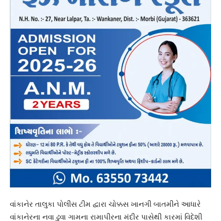
વાંકાનેર તાલુકા પોલીસ ટીમ દ્વારા ચોક્કસ ખાનગી બાતમીને આધારે
વાંકાનેરના નવા ઢુવા ગામના રામાપીરના મંદીર પાસેથી કારમાં વિદેશી