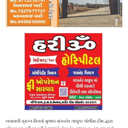
બનાવની પ્રાપ્ત વિગતો મુજબ વાંકાનેર તાલુકા પોલીસ ટીમ દ્વારા