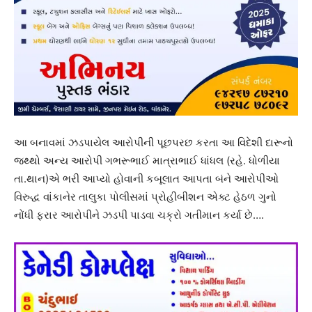
આ બનાવમાં ઝડપાયેલ આરોપીની પૂછપરછ કરતા આ વિદેશી દારૂનો
જથ્થો અન્ય આરોપી ગભરૂભાઈ માત્રાભાઈ ધાંધલ (રહે. ધોળીયા
તા.થાન)એ ભરી આપ્યો હોવાની કબૂલાત આપતા બંને આરોપીઓ
વિરુદ્ધ વાંકાનેર તાલુકા પોલીસમાં પ્રોહીબીશન એક્ટ હેઠળ ગુનો
નોંધી ફરાર આરોપીને ઝડપી પાડવા ચક્રો ગતીમાન કર્યા છે….