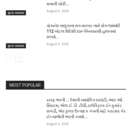
મતાની ચોરી….
August 6, 2026
મુખ્ય સમાચાર
વાંકાનેર તાલુકાના મકતાનપર ગામે વોંકળામાંથી
112 બોટલ વિદેશી દારૂ બિનવારસી હાલતમાં
મળ્યો…
August 6, 2026
મુખ્ય સમાચાર
MOST POPULAR
સ્ટાફ ભરતી…: દેશની નામાંકિત ઘરઘંટી, આર.ઓ.
સિસ્ટમ, એલ.ઈ.ડી. ટીવી, ઇલેક્ટ્રિક ઈન્ફ્રારેડ
સગડી, એર કુલર ઉત્પાદક કંપની માટે કસ્ટમર કેર
ઈન્ચાર્જની ભરતી કરાશે….
August 6, 2026