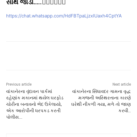
સાથે જોડો…..👇🏻👇🏻👇🏻
https://chat.whatsapp.com/HdFBTpaLjzxIUaxh4CptYA
Previous article
Next article
વાંકાનેરના વૃંદાવન પાર્કમાં
વાંકાનેરના સિંધાવદર ગામના વૃદ્ધ
રહેણાંક મકાનમાં થયેલ ઘરફોડ
મગજની અસ્થિરતાના કારણે
ચોરીના બનાવનો ભેદ ઉકેલાયો,
ઘરેથી નીકળી ગયા, મળે તો જાણ
એક આરોપીની ધરપકડ કરતી
કરવી…
પોલીસ….