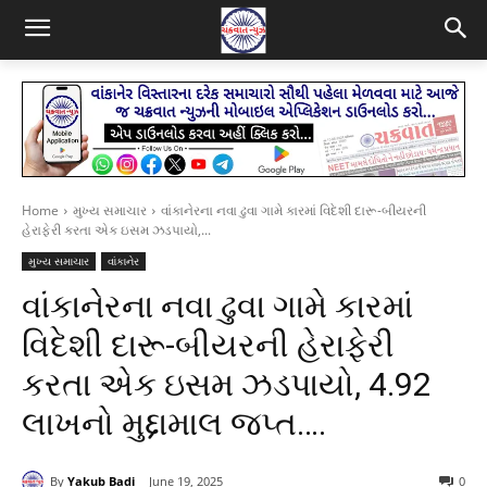
Home
મુખ્ય સમાચાર
વાંકાનેરના નવા ઢુવા ગામે કારમાં વિદેશી દારૂ-બીયરની
હેરાફેરી કરતા એક ઇસમ ઝડપાયો,...
મુખ્ય સમાચાર
વાંકાનેર
વાંકાનેરના નવા ઢુવા ગામે કારમાં
વિદેશી દારૂ-બીયરની હેરાફેરી
કરતા એક ઇસમ ઝડપાયો, 4.92
લાખનો મુદ્દામાલ જપ્ત….
By
Yakub Badi
June 19, 2025
0