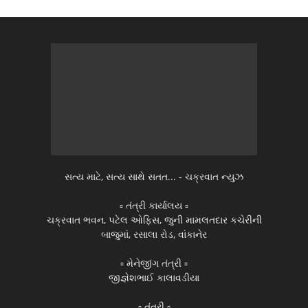
સત્ય માટે, સત્ય સાથે સતત... - ચક્રવાત ન્યુઝ
▫️ તંત્રી કાર્યાલય ▫️
ચક્રવાત ભવન, પટેલ ઓફિસ, જુની મામલતદાર કચેરીની
બાજુમાં, રસાલા રોડ, વાંકાનેર
▫️ મેનેજીંગ તંત્રી ▫️
જીજ્ઞેશભાઈ કાલાવડીયા
▫️ તંત્રી ▫️