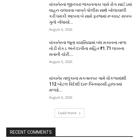
વાંકાનેરના જીનપરા જકાતનાકા પાસે રોંગ સાઈડમાં
વાહન ચલાવવા બાબતે પોલીસ સાથે બોલાચાલી
કરી ધમકી આપતા બે સામે ફરજમાં રૂકાવટ સબબ
ગુનો નોંધાયો…
August 6, 2026
વાંકાનેરના જૂના વઘાસિયામાં બંધ મકાનના તાળા
તોડી રોકડ અને દાગીના સહિત ₹1.71 લાખના
મતાની ચોરી….
August 6, 2026
વાંકાનેર તાલુકાના મકતાનપર ગામે વોંકળામાંથી
112 બોટલ વિદેશી દારૂ બિનવારસી હાલતમાં
મળ્યો…
August 6, 2026
Load more
RECENT COMMENTS