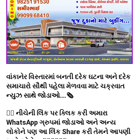
વાંકાનેર વિસ્તારમાં બનતી દરેક ઘટના અને દરેક
સમાચારો સૌથી પહેલા મેળવવા માટે ચક્રવાત
ન્યુઝ સાથે જોડાઓ….🗞️
👉🏻 નીચેની લિંક પર ક્લિક કરી અમારા
WhatsApp ગ્રુપમાં જોડાઓ અને અન્ય
લોકોને પણ આ લિંક Share કરી તેમને આપણી