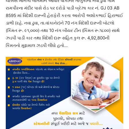
ચોક્કસ ખાનગી બાતમીને આધારે વાંકાનેર તાલુકાના નવા ઢુવા ગામે
રામપીરના મંદીર પાસે રોડ પર દરોડો પાડી બ્રેઝા કાર નં‌. GJ 03 AB
8595 માં વિદેશી દારૂની હેરાફેરી કરતા આરોપી અશોકભાઈ હિરાભાઈ
ડાભી (રહે. નવા ઢુવા, તા.વાંકાનેર)ને 70 નંગ વિદેશી દારૂની બોટલો
(કિંમત રૂ. ૯૧,૦૦૦) તથા 10 નંગ બીયર ટીન (કિંમત રૂ.૧૮૦૦) સાથે
ઝડપી પાડી કાર તથા વિદેશી દારૂ સહિત કુલ રૂ. 4,92,800ની
કિંમતનો મુદ્દામાલ ઝડપી લીધો હતો…