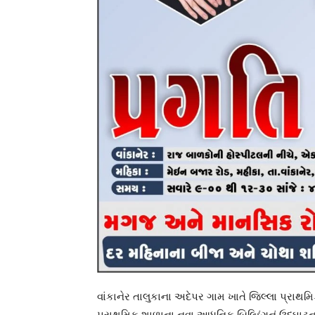
વાંકાનેર તાલુકાના અદેપર ગામ ખાતે જિલ્લા પ્રાથ
પ્રાથમિક શાળાના નવા આધુનિક બિલ્ડિંગનું ઉદ્ઘા