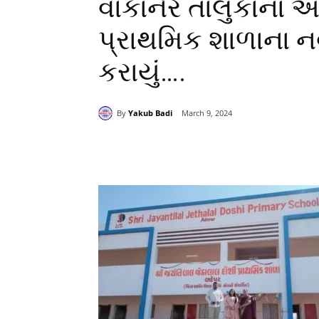
વાંકાનેર તાલુકાના અ
પ્રાથમિક શાળાના નવ
કરાયું….
By
Yakub Badi
March 9, 2024
Share