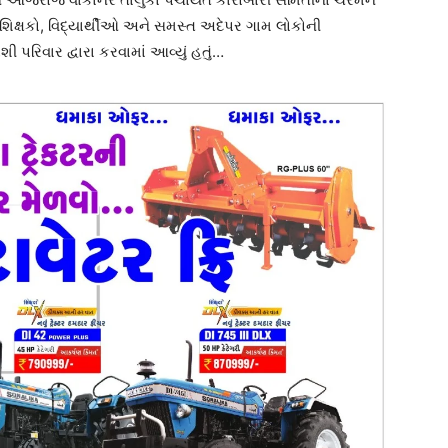
, શિક્ષકો, વિદ્યાર્થીઓ અને સમસ્ત અદેપર ગામ લોકોની
ી પરિવાર દ્વારા કરવામાં આવ્યું હતું…