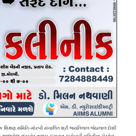
મિક શિક્ષણ સમિતિ-મોરબી સંચાલિત શ્રી જયંતિલાલ જેઠાલાલ દોશી
ટન આજરોજ વાંકાનેર તાલુકા પંચાયત કારોબારી સમિતીના ચેરમેન