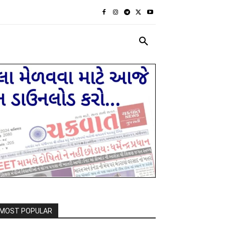
રાજકીય
દેશ દુનિયા
MORE
MOST POPULAR