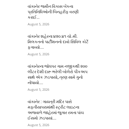
વાંકાનેર જમીન વિકાસ બેંકના
પ્રતિનિધિઓની બિનહરીફ વરણી
કરાઈ…
August 5, 2026
વાંકાનેર શહેરના ૪૨૦.૪૧ ચો.મી.
મિલકતનો પાર્ટીશનનો દાવો સિવિલ કોર્ટે
ફગાવ્યો….
August 5, 2026
વાંકાનેરના જોધપર ગામ નજીકથી ૨૦૦
લીટર દેશી દારૂ ભરેલી બોલેરો પીકઅપ
સાથે એક ઝડપાયો, ત્રણ સામે ગુનો
નોંધાયો….
August 5, 2026
વાંકાનેર : ગાયત્રી મંદિર પાસે
મફતીયાપરામાંથી સ્ટ્રીટ લાઇટના
અજવાળે જાહેરમાં જુગાર રમતા પાંચ
ઈસમો ઝડપાયાં….
August 5, 2026