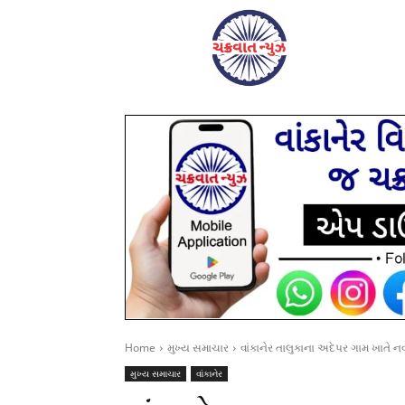
Home
મુખ્ય સમાચાર
વાંકાનેર તાલુકાના અદેપર ગામ ખાતે નવન
મુખ્ય સમાચાર
વાંકાનેર