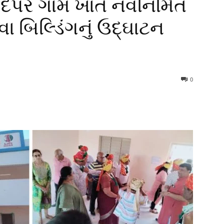
દેપર ગામ ખાતે નવનિર્મિત
ા બિલ્ડિંગનું ઉદ્ઘાટન
0