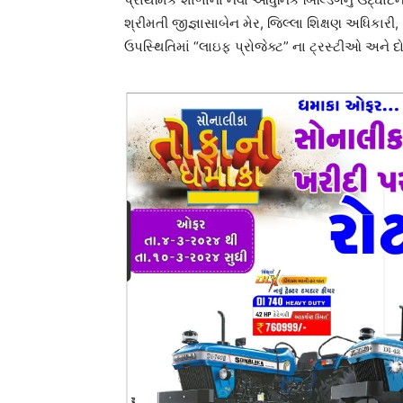
શ્રીમતી જીજ્ઞાસાબેન મેર, જિલ્લા શિક્ષણ અધિકારી
ઉપસ્થિતિમાં “લાઇફ પ્રોજેક્ટ” ના ટ્રસ્ટીઓ અને દોશ