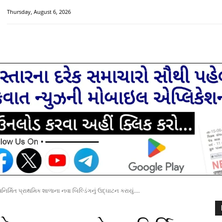
Thursday, August 6, 2026
HOME
મુખ્ય સમાચાર
ચક્રવાત વિશેષ
સૌરાષ્ટ્ર-ગુજરાત
િર્મિત પ્રાથમિક શાળાના નવા બિલ્ડિંગનું ઉદ્ઘાટન કરાયું....