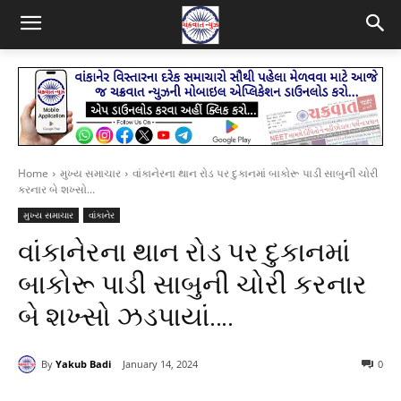
Home
મુખ્ય સમાચાર
વાંકાનેરના થાન રોડ પર દુકાનમાં બાકોરૂ પાડી સાબુની ચોરી
કરનાર બે શખ્સો...
મુખ્ય સમાચાર
વાંકાનેર
વાંકાનેરના થાન રોડ પર દુકાનમાં
બાકોરૂ પાડી સાબુની ચોરી કરનાર
બે શખ્સો ઝડપાયાં….
By
Yakub Badi
January 14, 2024
0