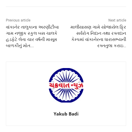
Previous article
Next article
વાંકાનેર તાલુકાના અરણીટીંબા
માલીયાસણ ગામે યોજાયેલ ફ્રિ
ગામ નજીક સ્કુલ બસ ચાલકે
સર્વરોગ નિદાન તથા રક્તદાન
હડફેટે લેતા ચાર વર્ષની માસૂમ
કેમ્પમાં વાંકાનેરના ધારાસભ્યની
બાળકીનું મોત….
રક્તતુલા કરાઇ…
Yakub Badi