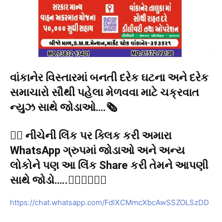
વાંકાનેર વિસ્તારમાં બનતી દરેક ઘટના અને દરેક
સમાચારો સૌથી પહેલા મેળવવા માટે ચક્રવાત
ન્યુઝ સાથે જોડાઓ….🗞️
👉🏻 નીચેની લિંક પર ક્લિક કરી અમારા
WhatsApp ગ્રુપમાં જોડાઓ અને અન્ય
લોકોને પણ આ લિંક Share કરી તેમને આપણી
સાથે જોડો…..👇🏻👇🏻👇🏻
https://chat.whatsapp.com/FdlXCMmcXbcAwSSZOLSzDD