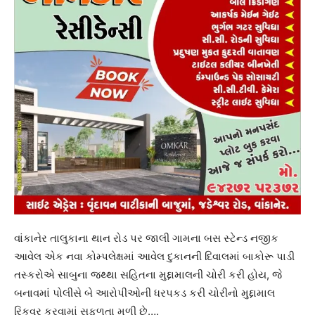
વાંકાનેર તાલુકાના થાન રોડ પર જાલી ગામના બસ સ્ટેન્ડ નજીક
આવેલ એક નવા કોમ્પલેક્ષમાં આવેલ દુકાનની દિવાલમાં બાકોરૂ પાડી
તસ્કરોએ સાબુના જથ્થા સહિતના મુદ્દામાલની ચોરી કરી હોય, જે
બનાવમાં પોલીસે બે આરોપીઓની ધરપકડ કરી ચોરીનો મુદ્દામાલ
રિકવર કરવામાં સફળતા મળી છે….