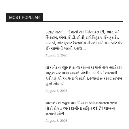
MOST POPULAR
સ્ટાફ ભરતી…: દેશની નામાંકિત ઘરઘંટી, આર.ઓ.
સિસ્ટમ, એલ.ઈ.ડી. ટીવી, ઇલેક્ટ્રિક ઈન્ફ્રારેડ
સગડી, એર કુલર ઉત્પાદક કંપની માટે કસ્ટમર કેર
ઈન્ચાર્જની ભરતી કરાશે….
August 6, 2026
વાંકાનેરના જીનપરા જકાતનાકા પાસે રોંગ સાઈડમાં
વાહન ચલાવવા બાબતે પોલીસ સાથે બોલાચાલી
કરી ધમકી આપતા બે સામે ફરજમાં રૂકાવટ સબબ
ગુનો નોંધાયો…
August 6, 2026
વાંકાનેરના જૂના વઘાસિયામાં બંધ મકાનના તાળા
તોડી રોકડ અને દાગીના સહિત ₹1.71 લાખના
મતાની ચોરી….
August 6, 2026