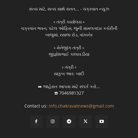
સત્ય માટે, સત્ય સાથે સતત... - ચક્રવાત ન્યુઝ
▫️ તંત્રી કાર્યાલય ▫️
ચક્રવાત ભવન, પટેલ ઓફિસ, જુની મામલતદાર કચેરીની
બાજુમાં, રસાલા રોડ, વાંકાનેર
▫️ મેનેજીંગ તંત્રી ▫️
જીજ્ઞેશભાઈ કાલાવડીયા
▫️ તંત્રી ▫️
યાકુબ આર. બાદી
➡️ જાહેરાત આપવા માટે સંપર્ક કરો...
☎️ 7046981327
Contact us:
info.chakravatnews@gmail.com