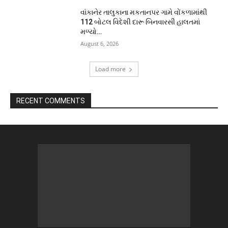
વાંકાનેર તાલુકાના મકતાનપર ગામે વોંકળામાંથી
112 બોટલ વિદેશી દારૂ બિનવારસી હાલતમાં
મળ્યો…
August 6, 2026
Load more
RECENT COMMENTS