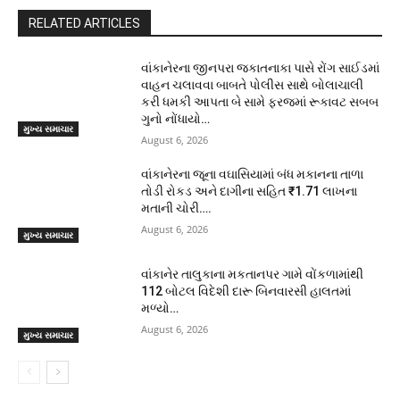
RELATED ARTICLES
વાંકાનેરના જીનપરા જકાતનાકા પાસે રોંગ સાઈડમાં
વાહન ચલાવવા બાબતે પોલીસ સાથે બોલાચાલી
કરી ધમકી આપતા બે સામે ફરજમાં રૂકાવટ સબબ
ગુનો નોંધાયો…
મુખ્ય સમાચાર
August 6, 2026
વાંકાનેરના જૂના વઘાસિયામાં બંધ મકાનના તાળા
તોડી રોકડ અને દાગીના સહિત ₹1.71 લાખના
મતાની ચોરી….
August 6, 2026
મુખ્ય સમાચાર
વાંકાનેર તાલુકાના મકતાનપર ગામે વોંકળામાંથી
112 બોટલ વિદેશી દારૂ બિનવારસી હાલતમાં
મળ્યો…
August 6, 2026
મુખ્ય સમાચાર