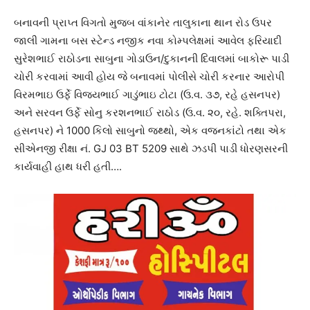
બનાવની પ્રાપ્ત વિગતો મુજબ વાંકાનેર તાલુકાના થાન રોડ ઉપર
જાલી ગામના બસ સ્ટેન્ડ નજીક નવા કોમ્પલેક્ષમાં આવેલ ફરિયાદી
સુરેશભાઈ રાઠોડના સાબુના ગોડાઉન/દુકાનની દિવાલમાં બાકોરૂ પાડી
ચોરી કરવામાં આવી હોય જે બનાવમાં પોલીસે ચોરી કરનાર આરોપી
વિરમભાઇ ઉર્ફે વિજયભાઈ ગાડુંભાઇ ટોટા (ઉ.વ. ૩૭, રહે હસનપર)
અને સરવન ઉર્ફે સોનુ કરશનભાઈ રાઠોડ (ઉ.વ. ૨૦, રહે. શક્તિપરા,
હસનપર) ને 1000 કિલો સાબુનો જથ્થો, એક વજનકાંટો તથા એક
સીએનજી રીક્ષા નં. GJ 03 BT 5209 સાથે ઝડપી પાડી ધોરણસરની
કાર્યવાહી હાથ ધરી હતી….