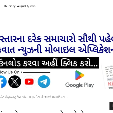
Thursday, August 6, 2026
HOME
મુખ્ય સમાચાર
ચક્રવાત વિશેષ
સૌરાષ્ટ્ર-ગુજરાત
વોકેટ રીફાકતહુસેન એમ. માણસીયાનો આજે જન્મદિવસ....