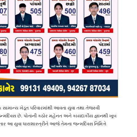
 સામાન્ય ખેડૂત પરિવારમાંથી આવતા યુવા તથા તેજસ્વી
મદિવસ છે. પોતાની કઠોર મહેનત અને કાયદાકીય જ્ઞાનથી ખૂબ
ર આ યુવા ધારાશાસ્ત્રીને આજે તેમના જન્મદિવસ નિમિત્તે