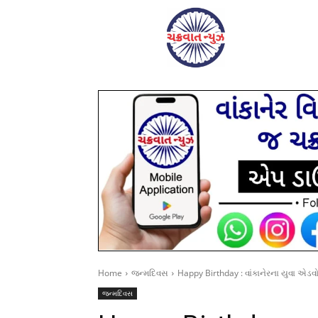
Home
જન્મદિવસ
Happy Birthday : વાંકાનેરના યુવા એડ
જન્મદિવસ