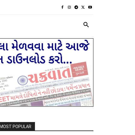
રાજકીય
દેશ દુનિયા
MORE
MOST POPULAR