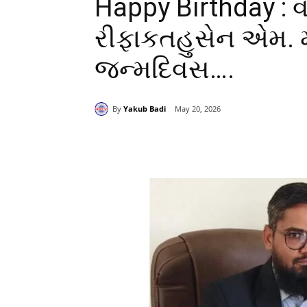
Happy Birthday : વ
રીફાકતહુસેન એમ.
જન્મદિવસ….
By
Yakub Badi
May 20, 2026
Share