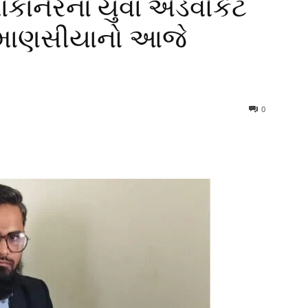
ાંકાનેરના યુવા એડવોકેટ
 માણસીયાનો આજે
0