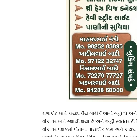
રાજકોટ ખાતે કાયદાકીય બારીકીઓનો બહોળો અને સચ
વાંકાનેર ખાતે સ્થાયી થયા છે અને અહીં સ્વતંત્ર રીતે 
વાંકાનેર પંથકમાં પોતાના પારદર્શક કામ અને કાયદાક