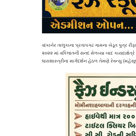
વાંકાનેર તાલુકાના પ્રતાપગઢ ગામના ખેડૂત પુત્ર
૨૦૨૨ માં વકિલાતની સનદ મેળવ્યા બાદ કાયદાક્ષેત્
ધારાશાસ્ત્રીના માર્ગદર્શન હેઠળ તેમણે રેવન્યુ (મહેસ