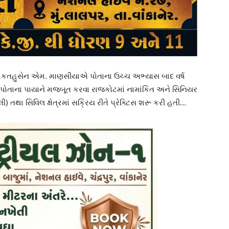
 રીફાકતહુસેન એમ. માણસીયાએ પોતાના ઉચ્ચ અભ્યાસ બાદ વર્ષ
રે પોતાના પાયાને મજબૂત કરવા રાજકોટમાં નામાંકિત અને સિનિયર
ૂલી) તથા સિવિલ ક્ષેત્રમાં સક્રિય રીતે પ્રેક્ટિસ શરૂ કરી હતી…