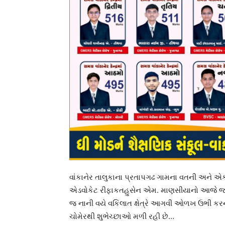
વાંકાનેર તાલુકાના પ્રતાપગઢ ગામના વતની અને એક
એડવોકેટ રીફાકતહુસેન એમ. માણસીયાનો આજે જન્
જ નાની વયે વકિલાત ક્ષેત્રે આગવી ઓળખ ઉભી કરના
ચોમેરથી શુભેચ્છાઓ મળી રહી છે…