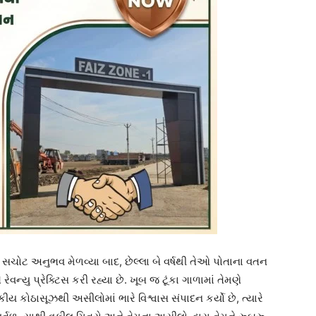
ોટ અનુભવ મેળવ્યા બાદ, છેલ્લા બે વર્ષથી તેઓ પોતાના વતન
રેવન્યુ પ્રેક્ટિસ કરી રહ્યા છે. ખૂબ જ ટૂંકા ગાળામાં તેમણે
ીય કોઠાસૂઝથી અસીલોમાં ભારે વિશ્વાસ સંપાદન કર્યો છે, ત્યારે