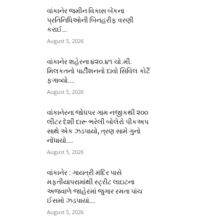
વાંકાનેર જમીન વિકાસ બેંકના
પ્રતિનિધિઓની બિનહરીફ વરણી
કરાઈ…
August 5, 2026
વાંકાનેર શહેરના ૪૨૦.૪૧ ચો.મી.
મિલકતનો પાર્ટીશનનો દાવો સિવિલ કોર્ટે
ફગાવ્યો….
August 5, 2026
વાંકાનેરના જોધપર ગામ નજીકથી ૨૦૦
લીટર દેશી દારૂ ભરેલી બોલેરો પીકઅપ
સાથે એક ઝડપાયો, ત્રણ સામે ગુનો
નોંધાયો….
August 5, 2026
વાંકાનેર : ગાયત્રી મંદિર પાસે
મફતીયાપરામાંથી સ્ટ્રીટ લાઇટના
અજવાળે જાહેરમાં જુગાર રમતા પાંચ
ઈસમો ઝડપાયાં….
August 5, 2026