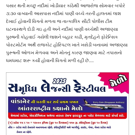
પસાર થતી મચ્છુ નદીમાં ખોડીયાર કાંઠેથી આજરોજ સોમવાર બપોરે
૩:૩૦ વાગ્યાની આસપાસ નદીમાં પાણી વચ્ચે તરતી હાલતમાં લાશ
દેખાઈ હોવાની વિગતો મળતા જ તાત્કાલિક સીટી પોલીસ ટીમ
ઘટનાસ્થળે દોડી ગઇ હતી અને નદીમાં પાણી વચ્ચેથી અજાણ્યા
પુરુષની કોહવાઈ ગયેલી લાશને બહાર કાઢી, મૃતદેહને ફોરેન્સિક
પોસ્ટમોર્ટમ અર્થે રાજકોટ હોસ્પિટલ ખાતે ખસેડી બનાવમાં અજાણ્યા
પુરૂષની ઓળખ મેળવવા અને મોતનું કારણ જાણવા માટે તપાસનો
ધમધમાટ શરૂ કર્યો હોવાની વિગતો મળી રહી છે….