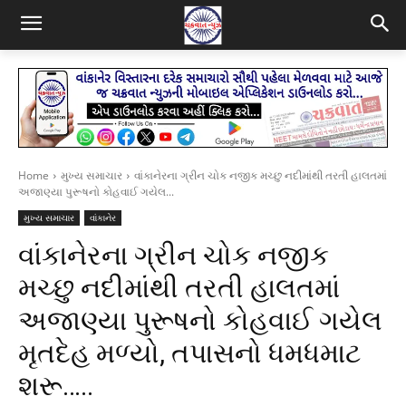
Home
મુખ્ય સમાચાર
વાંકાનેરના ગ્રીન ચોક નજીક મચ્છુ નદીમાંથી તરતી હાલતમાં
અજાણ્યા પુરૂષનો કોહવાઈ ગયેલ...
મુખ્ય સમાચાર
વાંકાનેર
વાંકાનેરના ગ્રીન ચોક નજીક
મચ્છુ નદીમાંથી તરતી હાલતમાં
અજાણ્યા પુરૂષનો કોહવાઈ ગયેલ
મૃતદેહ મળ્યો, તપાસનો ધમધમાટ
શરૂ…..