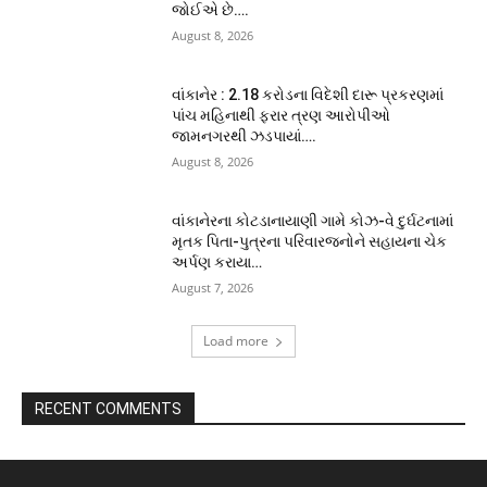
જોઈએ છે….
August 8, 2026
વાંકાનેર : 2.18 કરોડના વિદેશી દારૂ પ્રકરણમાં
પાંચ મહિનાથી ફરાર ત્રણ આરોપીઓ
જામનગરથી ઝડપાયાં….
August 8, 2026
વાંકાનેરના કોટડાનાયાણી ગામે કોઝ-વે દુર્ઘટનામાં
મૃતક પિતા-પુત્રના પરિવારજનોને સહાયના ચેક
અર્પણ કરાયા…
August 7, 2026
Load more
RECENT COMMENTS