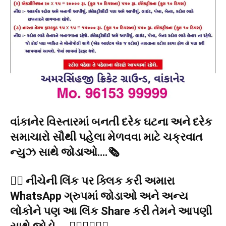
વાંકાનેર વિસ્તારમાં બનતી દરેક ઘટના અને દરેક
સમાચારો સૌથી પહેલા મેળવવા માટે ચક્રવાત
ન્યુઝ સાથે જોડાઓ….🗞️
👉🏻 નીચેની લિંક પર ક્લિક કરી અમારા
WhatsApp ગ્રુપમાં જોડાઓ અને અન્ય
લોકોને પણ આ લિંક Share કરી તેમને આપણી