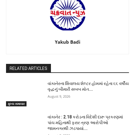
Yakub Badi
RELATED ARTICLES
વાંકાનેરના શિવાલય શેલ્ટર હોમમાં રહેતા ૬૬ વર્ષીય
વૃદ્ધનું બીમારી સબબ મોત….
August 9, 2026
મુખ્ય સમાચાર
વાંકાનેર : 2.18 કરોડના વિદેશી દારૂ પ્રકરણમાં
પાંચ મહિનાથી ફરાર ત્રણ આરોપીઓ
જામનગરથી ઝડપાયાં….