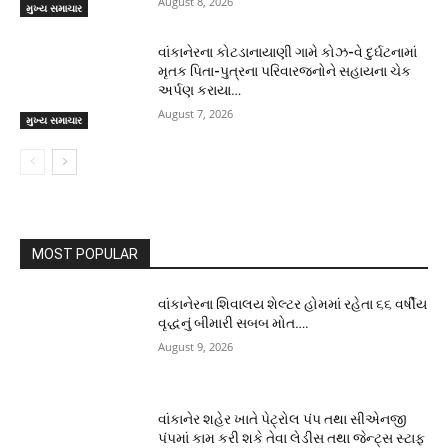
August 8, 2026
મુખ્ય સમાચાર
વાંકાનેરના કોટડાનાયાણી ગામે કોઝ-વે દુર્ઘટનામાં
મૃતક પિતા-પુત્રના પરિવારજનોને સહાયના ચેક
અર્પણ કરાયા…
August 7, 2026
મુખ્ય સમાચાર
MOST POPULAR
વાંકાનેરના શિવાલય શેલ્ટર હોમમાં રહેતા ૬૬ વર્ષીય
વૃદ્ધનું બીમારી સબબ મોત….
August 9, 2026
વાંકાનેર શહેર ખાતે પેટ્રોલ પંપ તથા સીએનજી
પંપમાં કામ કરી શકે તેવા લેડીસ તથા જેન્ટ્સ સ્ટાફ