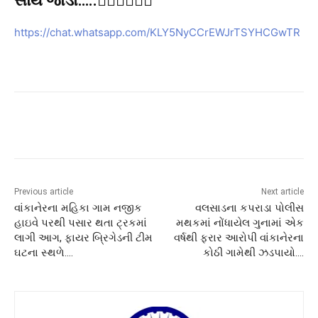
સાથે જોડો…..👇🏻👇🏻👇🏻
https://chat.whatsapp.com/KLY5NyCCrEWJrTSYHCGwTR
Previous article
Next article
વાંકાનેરના મહિકા ગામ નજીક
વલસાડના કપરાડા પોલીસ
હાઇવે પરથી પસાર થતા ટ્રકમાં
મથકમાં નોંધાયેલ ગુનામાં એક
લાગી આગ, ફાયર બ્રિગેડની ટીમ
વર્ષથી ફરાર આરોપી વાંકાનેરના
ઘટના સ્થળે….
કોઠી ગામેથી ઝડપાયો….