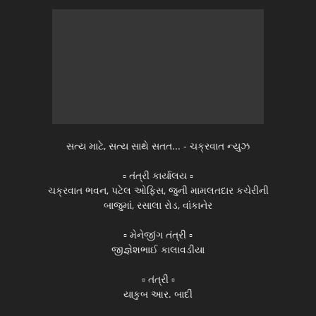
સત્ય માટે, સત્ય સાથે સતત... - ચક્રવાત ન્યુઝ
▫️ તંત્રી કાર્યાલય ▫️
ચક્રવાત ભવન, પટેલ ઓફિસ, જુની મામલતદાર કચેરીની
બાજુમાં, રસાલા રોડ, વાંકાનેર
▫️ મેનેજીંગ તંત્રી ▫️
જીજ્ઞેશભાઈ કાલાવડીયા
▫️ તંત્રી ▫️
યાકુબ આર. બાદી