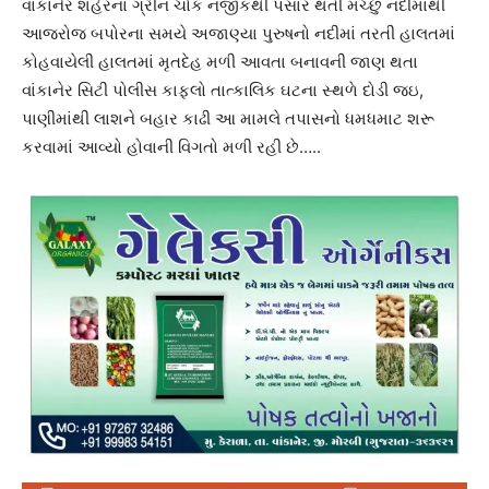
વાંકાનેર શહેરના ગ્રીન ચોક નજીકથી પસાર થતી મચ્છુ નદીમાંથી
આજરોજ બપોરના સમયે અજાણ્યા પુરુષનો નદીમાં તરતી હાલતમાં
કોહવાયેલી હાલતમાં મૃતદેહ મળી આવતા બનાવની જાણ થતા
વાંકાનેર સિટી પોલીસ કાફલો તાત્કાલિક ઘટના સ્થળે દોડી જઇ,
પાણીમાંથી લાશને બહાર કાઢી આ મામલે તપાસનો ધમધમાટ શરૂ
કરવામાં આવ્યો હોવાની વિગતો મળી રહી છે…..