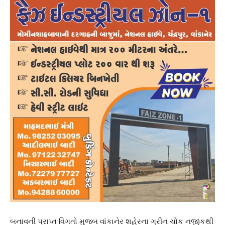
બનાવની પ્રાપ્ત વિગતો મુજબ વાંકાનેર શહેરના ગ્રીન ચોક નજીકથી