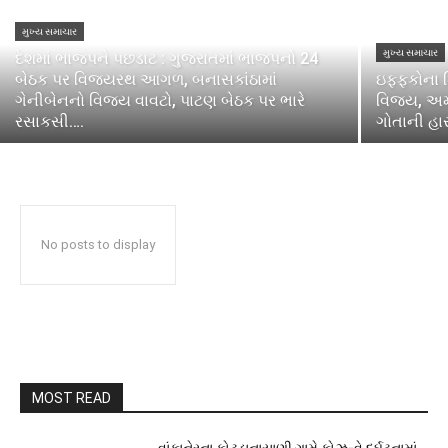
મુખ્ય સમાચાર
મુખ્ય સમાચાર
દેશમાં ભાજપને પછડાટ : ગુજરાતમાં ભાજપનો 24
બેઠક પર વિજયરથ આગળ, બનાસકાંઠામાં
ઇફ્ફકોના ડ
ગેનીબેનનો વિજય વાવટો, પાટણ બેઠક પર ભારે
વિજય, અમ
રસાકસી….
ગોતાની હા
No posts to display
MOST READ