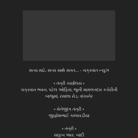
સત્ય માટે, સત્ય સાથે સતત... - ચક્રવાત ન્યુઝ
▫️ તંત્રી કાર્યાલય ▫️
ચક્રવાત ભવન, પટેલ ઓફિસ, જુની મામલતદાર કચેરીની
બાજુમાં, રસાલા રોડ, વાંકાનેર
▫️ મેનેજીંગ તંત્રી ▫️
જીજ્ઞેશભાઈ કાલાવડીયા
▫️ તંત્રી ▫️
યાકુબ આર. બાદી