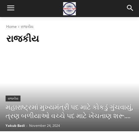
Home
રાજકીય
રાજકીય
રાજકીય
મહારાષ્ટ્રમાં મુખ્યમંત્રી પદ માટે કોકડું ગુંચવાયું,
ત્રણ બળીયાઓ વચ્ચે પદ માટે ખેંચતાણ શરૂ….
Yakub Badi
-
November 24, 2024