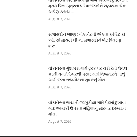
વાંકાનેરના કોટડાનાયાણી ગામે કોઝ-વે દુર્ઘટનામાં
મૃતક પિતા-પુત્રના પરિવારજનોને સહાયના ચેક
અર્પણ કરાયા…
August 7, 2026
સભાસદોને જાણ : વાંકાનેરની એકતા ક્રેડિટ કો.
ઓ. સોસાયટી લી.ના સભાસદોને ભેટ વિતરણ
શરૂ….
August 7, 2026
વાંકાનેરના ગુંદાખડા ગામે ટ્રક પર ચડી રેતી લેવલ
કરતી વખતે ઉપરથી પસાર થતાં વિજતારને માથું
અડી જતાં રાજકોટના યુવકનું મોત…
August 7, 2026
વાંકાનેરના ભાયાતી જાંબુડીયા ગામે પેટમાં દુખાવા
બાદ આચકી ઉપડતા મહિલાનુ સારવાર દરમ્યાન
મોત….
August 7, 2026