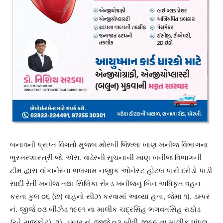
બનાવની પ્રાપ્ત વિગતો મુજબ મોરબી જિલ્લા ખાણ ખનીજ વિભાગના
ભુસ્તરશાસ્ત્રી જે. એસ. વાઢેરની સુચનાની ખાણ ખનીજ વિભાગની
ટીમ દ્વારા વાંકાનેરના ભલગામ નજીક ઓનેસ્ટ હોટલ પાસે દરોડો પાડી
સાદી રેતી ખનીજ તથા સિલિકા સેન્ડ ખનીજનું બિન અધિકૃત વહન
કરતા કુલ ૦૬ (છ) વાહનો સીઝ કરવામાં આવ્યા હતા, જેમા ૧). ડમ્પર
નં. જીજે ૦૩ બીઝેડ ૧૯૯૧ ના માલીક ચંદ્રસિંહ ભગવતસિંહ રાઠોડ
(રહે.રાજકોટ), ૨). ડમ્પર નં. જીજે ૦૩ બીવી ૭૧૯૯ ના માલીક ધાંધલ