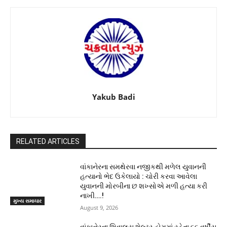
Yakub Badi
RELATED ARTICLES
વાંકાનેરના સમથેરવા નજીકથી મળેલ યુવાનની
હત્યાનો ભેદ ઉકેલાયો : ચોરી કરવા આવેલા
યુવાનની મોરબીના છ શખ્સોએ મળી હત્યા કરી
નાખી….!
મુખ્ય સમાચાર
August 9, 2026
વાંકાનેરના શિવાલય શેલ્ટર હોમમાં રહેતા ૬૬ વર્ષીય