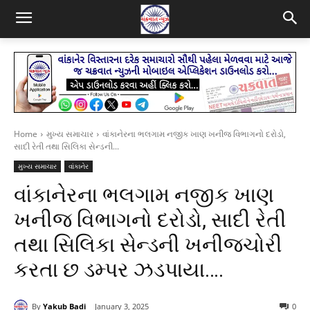
Home
મુખ્ય સમાચાર
વાંકાનેરના ભલગામ નજીક ખાણ ખનીજ વિભાગનો દરોડો,
સાદી રેતી તથા સિલિકા સેન્ડની...
મુખ્ય સમાચાર
વાંકાનેર
વાંકાનેરના ભલગામ નજીક ખાણ
ખનીજ વિભાગનો દરોડો, સાદી રેતી
તથા સિલિકા સેન્ડની ખનીજચોરી
કરતા છ ડમ્પર ઝડપાયા….
By
Yakub Badi
January 3, 2025
0