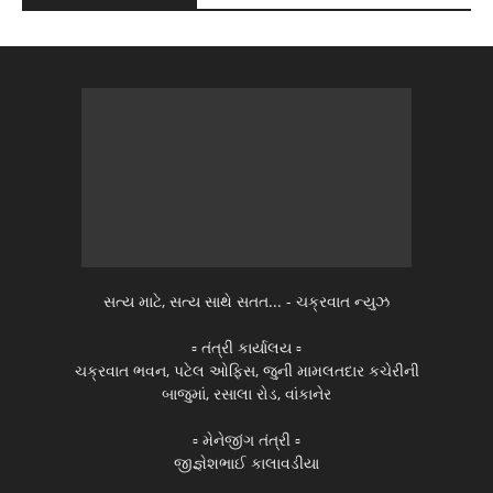
સત્ય માટે, સત્ય સાથે સતત... - ચક્રવાત ન્યુઝ
▫️ તંત્રી કાર્યાલય ▫️
ચક્રવાત ભવન, પટેલ ઓફિસ, જુની મામલતદાર કચેરીની
બાજુમાં, રસાલા રોડ, વાંકાનેર
▫️ મેનેજીંગ તંત્રી ▫️
જીજ્ઞેશભાઈ કાલાવડીયા