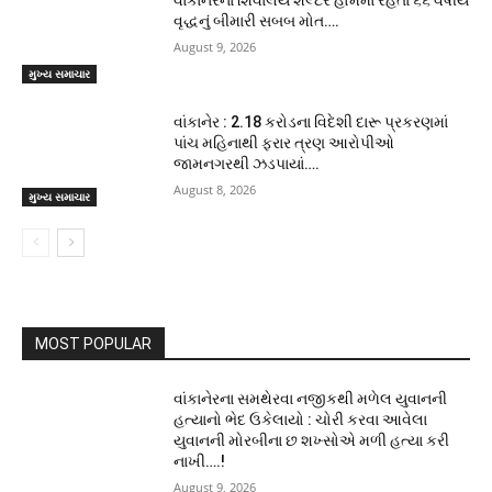
વૃદ્ધનું બીમારી સબબ મોત….
August 9, 2026
મુખ્ય સમાચાર
વાંકાનેર : 2.18 કરોડના વિદેશી દારૂ પ્રકરણમાં
પાંચ મહિનાથી ફરાર ત્રણ આરોપીઓ
જામનગરથી ઝડપાયાં….
August 8, 2026
મુખ્ય સમાચાર
MOST POPULAR
વાંકાનેરના સમથેરવા નજીકથી મળેલ યુવાનની
હત્યાનો ભેદ ઉકેલાયો : ચોરી કરવા આવેલા
યુવાનની મોરબીના છ શખ્સોએ મળી હત્યા કરી
નાખી….!
August 9, 2026