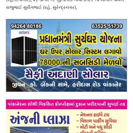
રાજુભાઈ સુરીંગભાઈ (રહે. સુરેન્દ્રનગર),