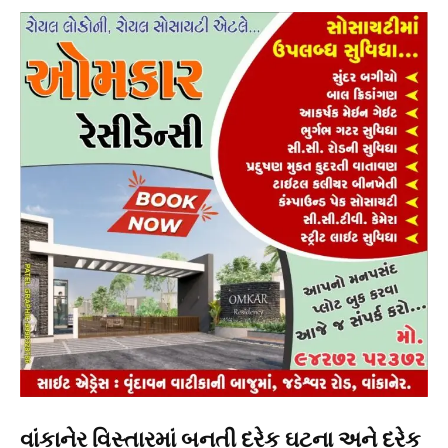
વાંકાનેર વિસ્તારમાં બનતી દરેક ઘટના અને દરેક