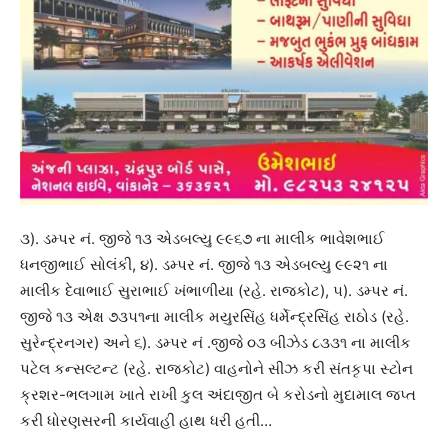
૩). ડમ્પર નં. જીજે ૧૩ એડબલ્યુ ૯૯૬૭ ના માલીક ભાવેશભાઈ
ધનજીભાઈ સોલંકી, ૪). ડમ્પર નં. જીજે ૧૩ એડબલ્યુ ૯૯૨૧ ના
માલીક દેવાભાઈ સુરાભાઈ ખંભાળીયા (રહે. રાજકોટ), ૫). ડમ્પર નં.
જીજે ૧૩ એક્ષ ૭૩૫૧ના માલીક મયુરસિંહ ધર્મેન્દ્રસિંહ રાઠોડ (રહે.
સુરેન્દ્રનગર) અને ૬). ડમ્પર નં .જીજે ૦૩ બીઝેડ ૮૩૩૧ ના માલીક
પટેલ કન્સલ્ટન્ટ (રહે. રાજકોટ) વાહનોને સીઝ કરી સંતકૃપા સ્ટોન
ક્રશર-ભલગામ ખાતે રાખી કુલ અંદાજીત બે કરોડનો મુદામાલ જપ્ત
કરી ધોરણસરની કાર્યવાહી હાથ ધરી હતી…