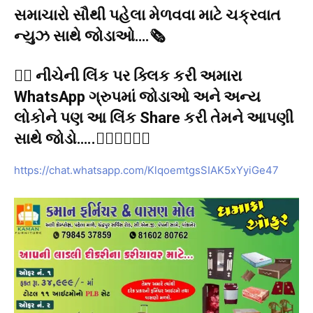
સમાચારો સૌથી પહેલા મેળવવા માટે ચક્રવાત
ન્યુઝ સાથે જોડાઓ….🗞️
👉🏻 નીચેની લિંક પર ક્લિક કરી અમારા
WhatsApp ગ્રુપમાં જોડાઓ અને અન્ય
લોકોને પણ આ લિંક Share કરી તેમને આપણી
સાથે જોડો…..👇🏻👇🏻👇🏻
https://chat.whatsapp.com/KlqoemtgsSIAK5xYyiGe47