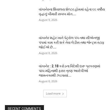
વાંકાનેરના શિવાલય શેલ્ટર હોમમાં રહેતા ૬૬ વર્ષીય
વૃદ્ધનું બીમારી સબબ મોત….
August 9, 2026
વાંકાનેર શહેર ખાતે પેટ્રોલ પંપ તથા સીએનજી
પંપમાં કામ કરી શકે તેવા લેડીસ તથા જેન્ટ્સ સ્ટાફ
જોઈએ છે….
August 8, 2026
વાંકાનેર : 2.18 કરોડના વિદેશી દારૂ પ્રકરણમાં
પાંચ મહિનાથી ફરાર ત્રણ આરોપીઓ
જામનગરથી ઝડપાયાં….
August 8, 2026
Load more
RECENT COMMENTS