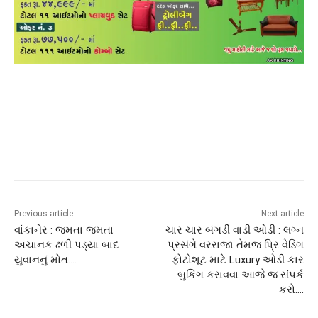
Previous article
Next article
વાંકાનેર : જમતા જમતા
ચાર ચાર બંગડી વાડી ઓડી : લગ્ન
અચાનક ઢળી પડ્યા બાદ
પ્રસંગે વરરાજા તેમજ પ્રિ વેડિંગ
યુવાનનું મોત….
ફોટોશૂટ માટે Luxury ઓડી કાર
બુકિંગ કરાવવા આજે જ સંપર્ક
કરો….