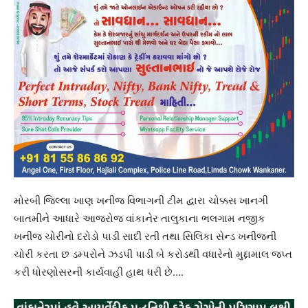
મોરબી જિલ્લા ખાણ ખનીજ વિભાગની ટીમ દ્વારા ચોક્કસ ખાનગી
બાતમીને આધારે આજરોજ વાંકાનેર તાલુકાના ભલગામ નજીક
ખનીજ ચોરીનો દરોડો પાડી સાદી રતી તથા સિલિકા સેન્ડ ખનીજની
ચોરી કરતા છ ડમ્પરોને ઝડપી પાડી બે કરોડથી વધારેનો મુદ્દામાલ જપ્ત
કરી ધોરણોસરની કાર્યવાહી હાથ ધરી છે….