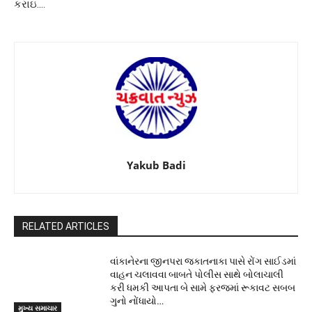
કરાઇ….
Yakub Badi
RELATED ARTICLES
વાંકાનેરના જીનપરા જકાતનાકા પાસે રોંગ સાઈડમાં
વાહન ચલાવવા બાબતે પોલીસ સાથે બોલાચાલી
કરી ધમકી આપતા બે સામે ફરજમાં રૂકાવટ સબબ
ગુનો નોંધાયો…
મુખ્ય સમાચાર