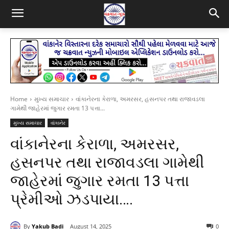
Home
મુખ્ય સમાચાર
વાંકાનેરના કેરાળા, અમરસર, હસનપર તથા રાજાવડલા
ગામેથી જાહેરમાં જુગાર રમતા 13 પત્તા...
મુખ્ય સમાચાર
વાંકાનેર
વાંકાનેરના કેરાળા, અમરસર,
હસનપર તથા રાજાવડલા ગામેથી
જાહેરમાં જુગાર રમતા 13 પત્તા
પ્રેમીઓ ઝડપાયા….
By
Yakub Badi
August 14, 2025
0