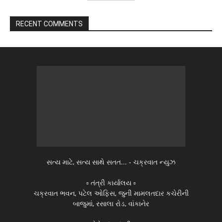
RECENT COMMENTS
સત્ય માટે, સત્ય સાથે સતત... - ચક્રવાત ન્યુઝ
▫️ તંત્રી કાર્યાલય ▫️
ચક્રવાત ભવન, પટેલ ઓફિસ, જુની મામલતદાર કચેરીની
બાજુમાં, રસાલા રોડ, વાંકાનેર