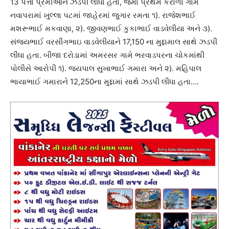
13 પત્તા પ્રેમીઓને ઝડપી લીધા હતા, જેમાં પ્રથમ કેરાળા ગામે
નવાપરામાં ખુલ્લા પટમાં જાહેરમાં જુગાર રમતા ૧). રાજેશભાઈ
મશરૂભાઈ મકવાણા, ૨). જીવણભાઈ કુકાભાઈ વાડવેલીયા અને ૩).
સંજયભાઈ વરસીંગભાઇ વાડવેલીયાને 17,150 ના મુદ્દામાલ સાથે ઝડપી
લીધા હતા. બીજા દરોડામાં અમરસર ગામે ભરવાડપરના ચોકમાંથી
પોલીસે આરોપી ૧). જયપાલ સુખાભાઈ ગમારા અને ૨). મહિપાલ
ભાયાભાઈ ગમારાને 12,250ના મુદ્દામાં સાથે ઝડપી લીધા હતા….