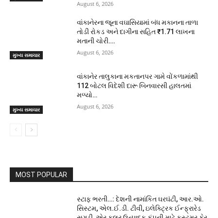
August 6, 2026
વાંકાનેરના જૂના વઘાસિયામાં બંધ મકાનના તાળા
તોડી રોકડ અને દાગીના સહિત ₹1.71 લાખના
મતાની ચોરી….
August 6, 2026
મુખ્ય સમાચાર
વાંકાનેર તાલુકાના મકતાનપર ગામે વોંકળામાંથી
112 બોટલ વિદેશી દારૂ બિનવારસી હાલતમાં
મળ્યો…
August 6, 2026
મુખ્ય સમાચાર
MOST POPULAR
સ્ટાફ ભરતી…: દેશની નામાંકિત ઘરઘંટી, આર.ઓ.
સિસ્ટમ, એલ.ઈ.ડી. ટીવી, ઇલેક્ટ્રિક ઈન્ફ્રારેડ
સગડી, એર કુલર ઉત્પાદક કંપની માટે કસ્ટમર કેર