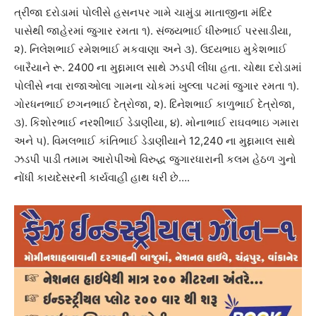
ત્રીજા દરોડામાં પોલીસે હસનપર ગામે ચામુંડા માતાજીના મંદિર
પાસેથી જાહેરમાં જુગાર રમતા ૧). સંજયભાઈ ધીરુભાઈ પરસાડીયા,
૨). નિલેશભાઈ રમેશભાઈ મકવાણા અને ૩). ઉદયભાઇ મુકેશભાઈ
બારૈયાને રૂ. 2400 ના મુદ્દામાલ સાથે ઝડપી લીધા હતા. ચોથા દરોડામાં
પોલીસે નવા રાજાઓલા ગામના ચોકમાં ખુલ્લા પટમાં જુગાર રમતા ૧).
ગોરધનભાઈ છગનભાઈ દેત્રોજા, ૨). દિનેશભાઈ કાળુભાઈ દેત્રોજા,
૩). કિશોરભાઈ નરશીભાઈ ડેડાણીયા, ૪). મોનાભાઈ રાઘવભાઇ ગમારા
અને ૫). વિમલભાઈ કાંતિભાઈ ડેડાણીયાને 12,240 ના મુદ્દામાલ સાથે
ઝડપી પાડી તમામ આરોપીઓ વિરુદ્ધ જુગારધારાની કલમ હેઠળ ગુનો
નોંધી કાયદેસરની કાર્યવાહી હાથ ધરી છે….