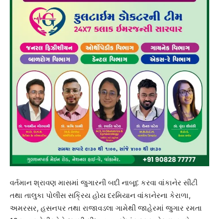
વર્તમાન શ્રાવણ માસમાં જુગારની બદી નાબૂદ કરવા વાંકાનેર સીટી
તથા તાલુકા પોલીસ સક્રિય હોય દરમિયાન વાંકાનેરના કેરાળા,
અમરસર, હસનપર તથા રાજાવડલા ગામેથી જાહેરમાં જુગાર રમતા