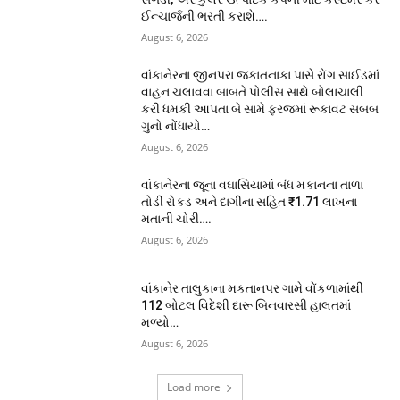
ઈન્ચાર્જની ભરતી કરાશે….
August 6, 2026
વાંકાનેરના જીનપરા જકાતનાકા પાસે રોંગ સાઈડમાં
વાહન ચલાવવા બાબતે પોલીસ સાથે બોલાચાલી
કરી ધમકી આપતા બે સામે ફરજમાં રૂકાવટ સબબ
ગુનો નોંધાયો…
August 6, 2026
વાંકાનેરના જૂના વઘાસિયામાં બંધ મકાનના તાળા
તોડી રોકડ અને દાગીના સહિત ₹1.71 લાખના
મતાની ચોરી….
August 6, 2026
વાંકાનેર તાલુકાના મકતાનપર ગામે વોંકળામાંથી
112 બોટલ વિદેશી દારૂ બિનવારસી હાલતમાં
મળ્યો…
August 6, 2026
Load more