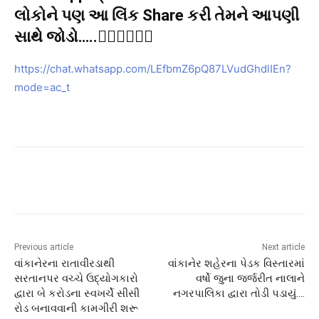
લોકોને પણ આ લિંક Share કરી તેમને આપણી
સાથે જોડો…..👇🏻👇🏻👇🏻
https://chat.whatsapp.com/LEfbmZ6pQ87LVudGhdlIEn?
mode=ac_t
Previous article
Next article
વાંકાનેરના રાતાવીરડાથી
વાંકાનેર શહેરના પેડક વિસ્તારમાં
સરતાનપર વચ્ચે ઉદ્યોગકારો
વર્ષો જુના જર્જરીત નાલાને
દ્વારા બે કરોડના સ્વખર્ચે સીસી
નગરપાલિકા દ્વારા તોડી પડાયું….
રોડ બનાવવાની કામગીરી શરૂ