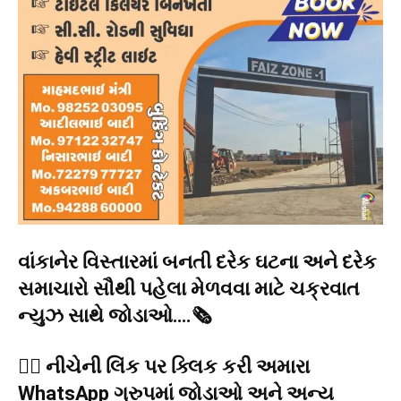
વાંકાનેર વિસ્તારમાં બનતી દરેક ઘટના અને દરેક
સમાચારો સૌથી પહેલા મેળવવા માટે ચક્રવાત
ન્યુઝ સાથે જોડાઓ….🗞️
👉🏻 નીચેની લિંક પર ક્લિક કરી અમારા
WhatsApp ગ્રુપમાં જોડાઓ અને અન્ય