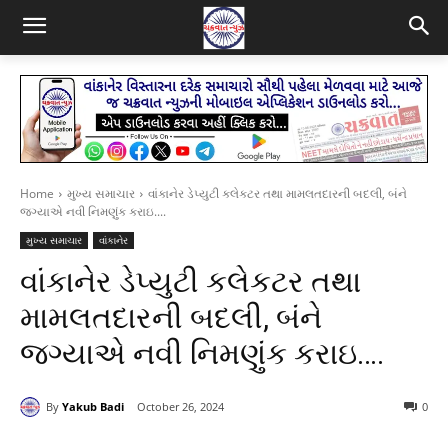
Home
મુખ્ય સમાચાર
વાંકાનેર ડેપ્યુટી કલેકટર તથા મામલતદારની બદલી, બંને
જગ્યાએ નવી નિમણુંક કરાઇ....
મુખ્ય સમાચાર
વાંકાનેર
વાંકાનેર ડેપ્યુટી કલેકટર તથા
મામલતદારની બદલી, બંને
જગ્યાએ નવી નિમણુંક કરાઇ….
By
Yakub Badi
October 26, 2024
0