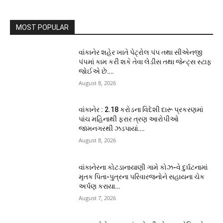
MOST POPULAR
વાંકાનેર શહેર ખાતે પેટ્રોલ પંપ તથા સીએનજી
પંપમાં કામ કરી શકે તેવા લેડીસ તથા જેન્ટ્સ સ્ટાફ
જોઈએ છે….
August 8, 2026
વાંકાનેર : 2.18 કરોડના વિદેશી દારૂ પ્રકરણમાં
પાંચ મહિનાથી ફરાર ત્રણ આરોપીઓ
જામનગરથી ઝડપાયાં….
August 8, 2026
વાંકાનેરના કોટડાનાયાણી ગામે કોઝ-વે દુર્ઘટનામાં
મૃતક પિતા-પુત્રના પરિવારજનોને સહાયના ચેક
અર્પણ કરાયા…
August 7, 2026