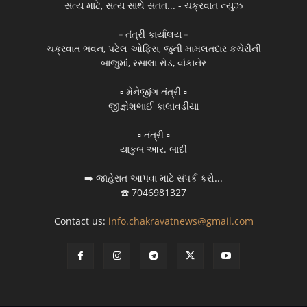
સત્ય માટે, સત્ય સાથે સતત... - ચક્રવાત ન્યુઝ
▫️ તંત્રી કાર્યાલય ▫️
ચક્રવાત ભવન, પટેલ ઓફિસ, જુની મામલતદાર કચેરીની
બાજુમાં, રસાલા રોડ, વાંકાનેર
▫️ મેનેજીંગ તંત્રી ▫️
જીજ્ઞેશભાઈ કાલાવડીયા
▫️ તંત્રી ▫️
યાકુબ આર. બાદી
➡️ જાહેરાત આપવા માટે સંપર્ક કરો...
☎️ 7046981327
Contact us:
info.chakravatnews@gmail.com