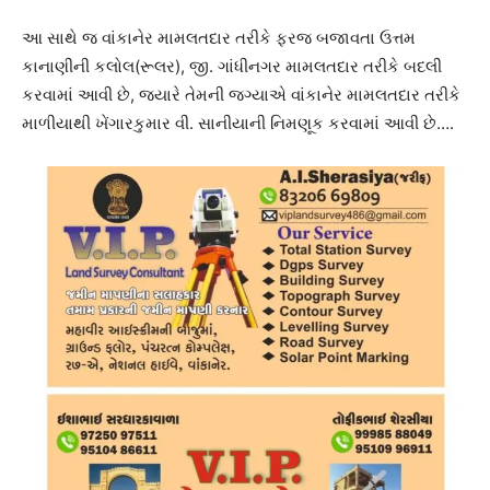
આ સાથે જ વાંકાનેર મામલતદાર તરીકે ફરજ બજાવતા ઉત્તમ
કાનાણીની કલોલ(રૂલર), જી. ગાંધીનગર મામલતદાર તરીકે બદલી
કરવામાં આવી છે, જ્યારે તેમની જગ્યાએ વાંકાનેર મામલતદાર તરીકે
માળીયાથી ખેંગારકુમાર વી. સાનીયાની નિમણૂક કરવામાં આવી છે….