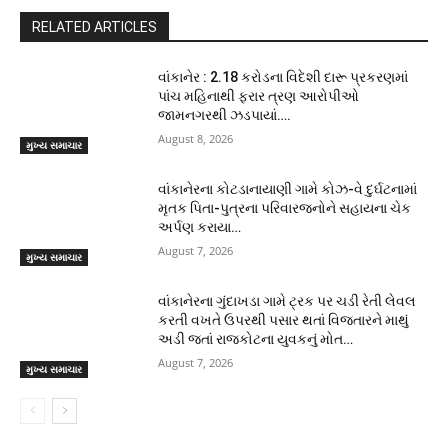
RELATED ARTICLES
વાંકાનેર : 2.18 કરોડના વિદેશી દારૂ પ્રકરણમાં
પાંચ મહિનાથી ફરાર ત્રણ આરોપીઓ
જામનગરથી ઝડપાયાં….
August 8, 2026
મુખ્ય સમાચાર
વાંકાનેરના કોટડાનાયાણી ગામે કોઝ-વે દુર્ઘટનામાં
મૃતક પિતા-પુત્રના પરિવારજનોને સહાયના ચેક
અર્પણ કરાયા…
August 7, 2026
મુખ્ય સમાચાર
વાંકાનેરના ગુંદાખડા ગામે ટ્રક પર ચડી રેતી લેવલ
કરતી વખતે ઉપરથી પસાર થતાં વિજતારને માથું
અડી જતાં રાજકોટના યુવકનું મોત…
August 7, 2026
મુખ્ય સમાચાર