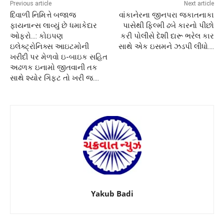
Previous article
Next article
દિવાળી નિમિત્તે બજાજ
વાંકાનેરના જીનપરા જકાતનાકા
ફાયનાન્સ લાવ્યું છે ધમાકેદાર
પાસેથી ફિલ્મી ઢબે કારનો પીછો
ઓફરો…: કોઇપણ
કરી પોલીસે દેશી દારૂ ભરેલ કાર
ઇલેક્ટ્રોનિક્સ આઇટમોની
સાથે એક ઇસમને ઝડપી લીધો….
ખરીદી પર મેળવો ઇ-બાઇક સહિત
અઢળક ઇનામો જીતવાની તક
સાથે શ્યોર ગિફ્ટ તો ખરી જ….
Yakub Badi