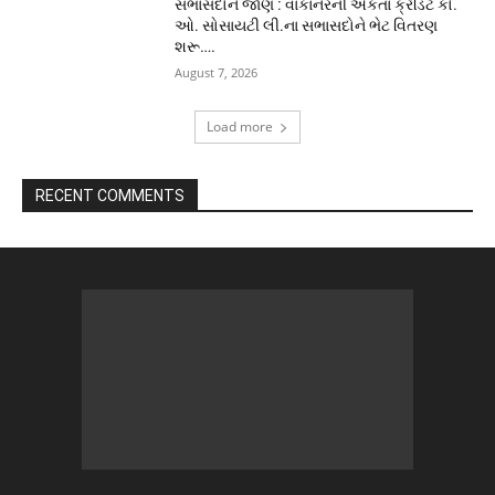
સભાસદોને જાણ : વાંકાનેરની એકતા ક્રેડિટ કો.
ઓ. સોસાયટી લી.ના સભાસદોને ભેટ વિતરણ
શરૂ….
August 7, 2026
Load more
RECENT COMMENTS