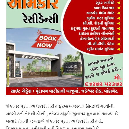
વાંકાનેર પ્રાંત અધિકારી તરીકે ફરજ બજાવતા સિદ્ધાર્થ ગઢવીની
બદલી કરી તેમની ડી.સી., સ્ટેમ્પ ડયુટી-જુનાગઢ મુકવામાં આવ્યાં છે,
જ્યારે તેમની જગ્યાએ વાંકાનેર પ્રાંત અધિકારી તરીકે ડો.
વિપુલકુમાર સાકરીયાની નવી નિમણુંક કરવામાં આવી છે….