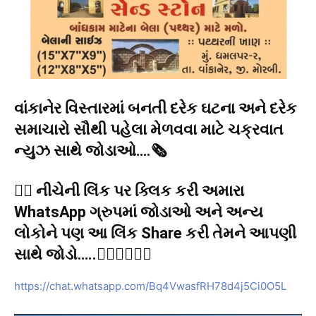
વાંકાનેર વિસ્તારમાં બનતી દરેક ઘટના અને દરેક
સમાચારો સૌથી પહેલા મેળવવા માટે ચક્રવાત
ન્યુઝ સાથે જોડાઓ….🗞️
👉🏻 નીચેની લિંક પર ક્લિક કરી અમારા
WhatsApp ગ્રુપમાં જોડાઓ અને અન્ય
લોકોને પણ આ લિંક Share કરી તેમને આપણી
સાથે જોડો…..👇🏻👇🏻👇🏻
https://chat.whatsapp.com/Bq4VwasfRH78d4j5Ci0O5L