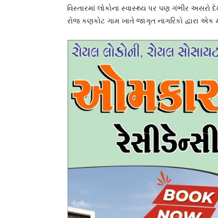
વિસ્તારમાં લોકોના સ્વાસ્થ્ય પર પણ ગંભીર અસરો દે
રોજ કણકોટ ગામ ખાતે જાગૃત નાગરિકો દ્વારા એક મ