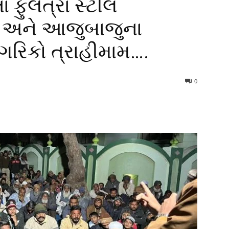
ફુલેત્રા સ્ટીલ
ટ અને આજુબાજુના
ાગરિકો ત્રાહીમામ….
0