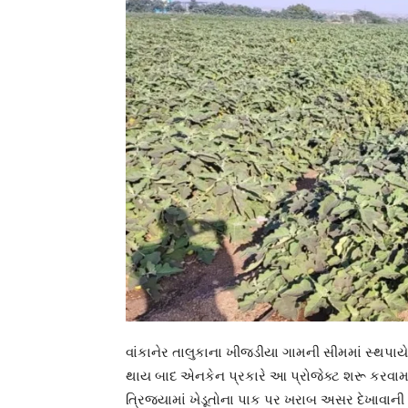
વાંકાનેર તાલુકાના ખીજડીયા ગામની સીમમાં સ્થપાયે
થાય બાદ એનકેન પ્રકારે આ પ્રોજેક્ટ શરૂ કરવામાં
ત્રિજ્યામાં ખેડૂતોના પાક પર ખરાબ અસર દેખાવા