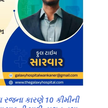
ા રજના કારણે 10 કીમીની