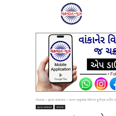
Home
મુખ્ય સમાચાર
સતત પ્રદુષણ ઓકતાં ફુલેત્રા સ્ટીલ પ
મુખ્ય સમાચાર
વાંકાનેર