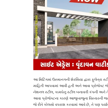
આ મિટિંગમાં ઉસ્માનગની શેરસિયા દ્વારા ફૂલેત્રા સ્ટી
માહિતી આપવામાં આવી હતી અને આવા પ્રોજેક્ટ જેવા 
નેશનલ સ્ટીલ, કામઘેનુ સ્ટીલ બનાવતી કંપની અને
આવા પ્રોજેક્ટના કારણે આજુબાજુના વિસ્તારની જમી
જે રીતે કોલસો વપરાશ કરવામાં આવે છે, તે પણ પર્ય