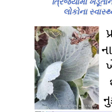
ત્રિજ્યામાં ખેડૂત
લોકોના સ્વાસ્