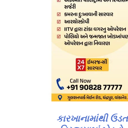
કારખાનામાંથી ઉડત