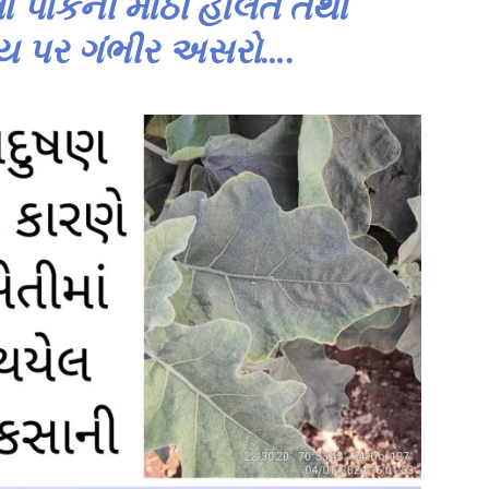
ોના પાકની માઠી હાલત તથા
થ્ય પર ગંભીર અસરો….