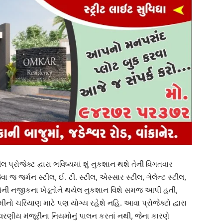
લ પ્રોજેક્ટ દ્વારા ભવિષ્યમાં શું નુકશાન થશે તેની વિગતવાર
જ જર્મન સ્ટીલ, ઈ. ટી. સ્ટીલ, એસ્સાર સ્ટીલ, ગેલેન્ટ સ્ટીલ,
 તેની નજીકના ખેડૂતોને થયેલ નુકશાન વિશે સમજ આપી હતી,
નો ચરિયાણ માટે પણ યોગ્ય રહેશે નહિ. આવા પ્રોજેક્ટો દ્વારા
ાવરણીય મંજૂરીના નિયમોનું પાલન કરતાં નથી, જેના કારણે