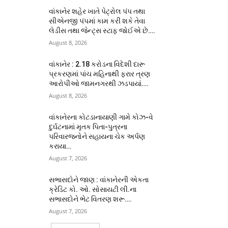
વાંકાનેર શહેર ખાતે પેટ્રોલ પંપ તથા
સીએનજી પંપમાં કામ કરી શકે તેવા
લેડીસ તથા જેન્ટ્સ સ્ટાફ જોઈએ છે….
August 8, 2026
વાંકાનેર : 2.18 કરોડના વિદેશી દારૂ
પ્રકરણમાં પાંચ મહિનાથી ફરાર ત્રણ
આરોપીઓ જામનગરથી ઝડપાયાં….
August 8, 2026
વાંકાનેરના કોટડાનાયાણી ગામે કોઝ-વે
દુર્ઘટનામાં મૃતક પિતા-પુત્રના
પરિવારજનોને સહાયના ચેક અર્પણ
કરાયા…
August 7, 2026
સભાસદોને જાણ : વાંકાનેરની એકતા
ક્રેડિટ કો. ઓ. સોસાયટી લી.ના
સભાસદોને ભેટ વિતરણ શરૂ….
August 7, 2026