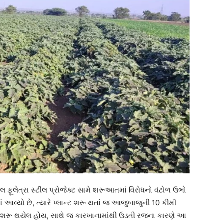
લ ફૂલેત્રા સ્ટીલ પ્રોજેક્ટ સામે શરૂઆતમાં વિરોધનો વંટોળ ઉભો
 આવ્યો છે, ત્યારે પ્લાન્ટ શરૂ થતાં જ આજુબાજુની 10 કીમી
ની શરૂ થયેલ હોય, સાથે જ કારખાનામાંથી ઉડતી રજના કારણે આ