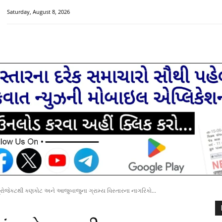
Saturday, August 8, 2026
HOME
મુખ્ય સમાચાર
ચક્રવાત વિશેષ
સૌરાષ્ટ્ર-ગુજરાત
્રોજેક્ટથી કણકોટ અને આજુબાજુના ગ્રામ્ય વિસ્તારના નાગરિકો...