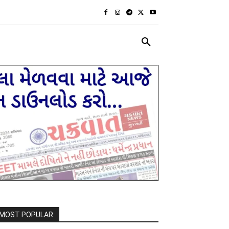
રાજકીય
દેશ દુનિયા
MORE
MOST POPULAR