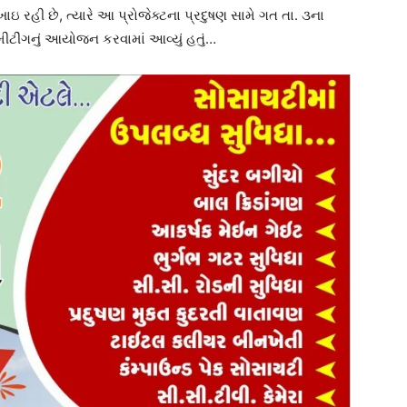
ખાઇ રહી છે, ત્યારે આ પ્રોજેક્ટના પ્રદુષણ સામે ગત તા. ૩ના
ીટીંગનું આયોજન કરવામાં આવ્યું હતું…