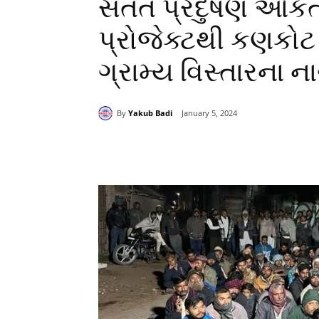
સતત પ્રદુષણ ઓકતાં 
પ્રોજેક્ટથી કણકો
ગ્રામ્ય વિસ્તારના ન
By
Yakub Badi
January 5, 2024
Share